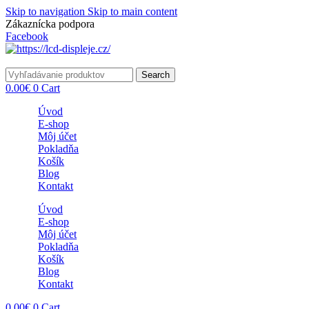
Skip to navigation
Skip to main content
Zákaznícka podpora
info@lacnydisplej.sk
Facebook
Search
0.00
€
0
Cart
Úvod
E-shop
Môj účet
Pokladňa
Košík
Blog
Kontakt
Úvod
E-shop
Môj účet
Pokladňa
Košík
Blog
Kontakt
0.00
€
0
Cart