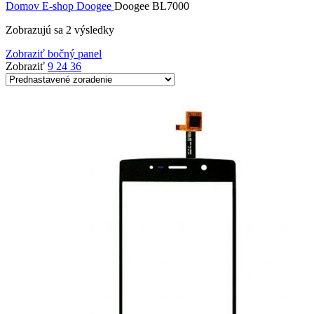
Domov
E-shop
Doogee
Doogee BL7000
Zobrazujú sa 2 výsledky
Zobraziť bočný panel
Zobraziť
9
24
36