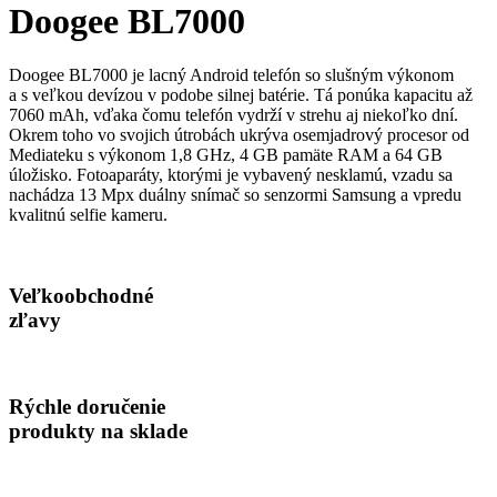
Doogee BL7000
Doogee BL7000 je lacný Android telefón so slušným výkonom
a s veľkou devízou v podobe silnej batérie. Tá ponúka kapacitu až
7060 mAh, vďaka čomu telefón vydrží v strehu aj niekoľko dní.
Okrem toho vo svojich útrobách ukrýva osemjadrový procesor od
Mediateku s výkonom 1,8 GHz, 4 GB pamäte RAM a 64 GB
úložisko. Fotoaparáty, ktorými je vybavený nesklamú, vzadu sa
nachádza 13 Mpx duálny snímač so senzormi Samsung a vpredu
kvalitnú selfie kameru.
Veľkoobchodné
zľavy
Rýchle doručenie
produkty na sklade