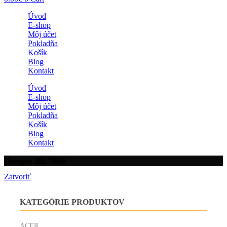
Úvod
E-shop
Môj účet
Pokladňa
Košík
Blog
Kontakt
Úvod
E-shop
Môj účet
Pokladňa
Košík
Blog
Kontakt
Doogee BL7000
Zatvoriť
KATEGÓRIE PRODUKTOV
ACER