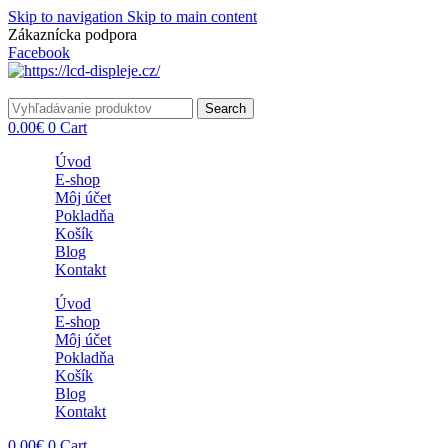
Skip to navigation
Skip to main content
Zákaznícka podpora
info@lacnydisplej.sk
Facebook
Search
0.00
€
0
Cart
Úvod
E-shop
Môj účet
Pokladňa
Košík
Blog
Kontakt
Úvod
E-shop
Môj účet
Pokladňa
Košík
Blog
Kontakt
0.00
€
0
Cart