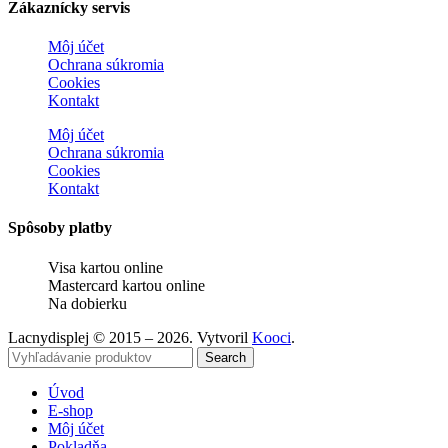
Zákaznícky servis
Môj účet
Ochrana súkromia
Cookies
Kontakt
Môj účet
Ochrana súkromia
Cookies
Kontakt
Spôsoby platby
Visa kartou online
Mastercard kartou online
Na dobierku
Lacnydisplej © 2015 – 2026. Vytvoril
Kooci
.
Search
Úvod
E-shop
Môj účet
Pokladňa