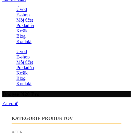
Úvod
E-shop
Môj účet
Pokladňa
Košík
Blog
Kontakt
Úvod
E-shop
Môj účet
Pokladňa
Košík
Blog
Kontakt
Doogee N20 Pro
Zatvoriť
KATEGÓRIE PRODUKTOV
ACER