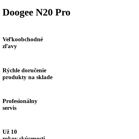
bola:
je:
6.99€.
4.99€.
Doogee N20 Pro
Veľkoobchodné
zľavy
Rýchle doručenie
produkty na sklade
Profesionálny
servis
Už 10
rokov skúseností