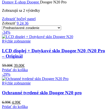
Domov
E-shop
Doogee
Doogee N20 Pro
Zobrazujú sa 2 výsledky
Zobraziť bočný panel
Zobraziť
9
24
36
-34%
Rýchle zobrazenie
LCD displej + Dotykové sklo Doogee N20 /N20 Pro
– Originál
Pôvodná
Aktuálna
59.00
€
39.00
€
cena
cena
Pridať do košíka
bola:
je:
-29%
59.00€.
39.00€.
Rýchle zobrazenie
Ochranné tvrdené sklo Doogee N20 pro
Pôvodná
Aktuálna
6.99
€
4.99
€
cena
cena
Pridať do košíka