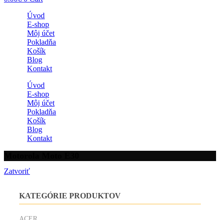
Úvod
E-shop
Môj účet
Pokladňa
Košík
Blog
Kontakt
Úvod
E-shop
Môj účet
Pokladňa
Košík
Blog
Kontakt
Motorola Moto E30
Zatvoriť
KATEGÓRIE PRODUKTOV
ACER