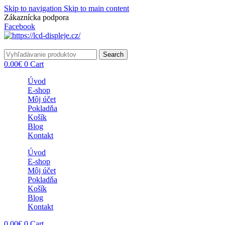
Skip to navigation
Skip to main content
Zákaznícka podpora
info@lacnydisplej.sk
Facebook
Search
0.00
€
0
Cart
Úvod
E-shop
Môj účet
Pokladňa
Košík
Blog
Kontakt
Úvod
E-shop
Môj účet
Pokladňa
Košík
Blog
Kontakt
0.00
€
0
Cart