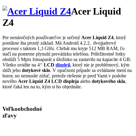
Acer Liquid
Z4
Pre nenáročných používateľov je určený
Acer Liquid Z4
, ktorý
ponúkne iba prostý základ. Má Android 4.2.2, dvojjadrový
procesor s taktom 1,3 GHz. Chrbát mu kryje 512 MB RAM, čo
stačí na pomerne plynulú prevádzku telefónu. Príležitostné fotky
obslúži 5 Mpix fotoaparát a úložisko sa zastavilo na kapacite 4 GB.
Všetko uvidíte na 4‘‘
LCD
displeji
, ktorý nie je problémový, kým
slúži jeho
dotykové sklo
. V opačnom prípade sa ovládanie mení na
horor, no nemusíte zúfať, pretože riešenie je pred Vami v podobe
nového
Acer Liquid Z4 LCD displeja
alebo
dotykového skla
,
ktoré čaká len na to, kým si ho objednáte.
Veľkoobchodné
zľavy