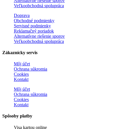
Alternatívne riešenie sporov
Veľkoobchodná spolupráca
Doprava
Obchodné podmienky
Servisné podmienky
Reklamačný poriadok
Alternatívne riešenie sporov
Veľkoobchodná spolupráca
Zákaznícky servis
Môj účet
Ochrana súkromia
Cookies
Kontakt
Môj účet
Ochrana súkromia
Cookies
Kontakt
Spôsoby platby
Visa kartou online