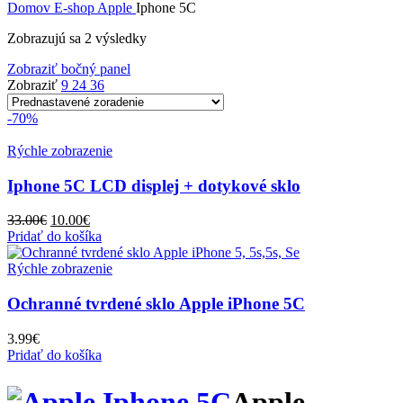
Domov
E-shop
Apple
Iphone 5C
Zobrazujú sa 2 výsledky
Zobraziť bočný panel
Zobraziť
9
24
36
-70%
Rýchle zobrazenie
Iphone 5C LCD displej + dotykové sklo
Pôvodná
Aktuálna
33.00
€
10.00
€
cena
cena
Pridať do košíka
bola:
je:
33.00€.
10.00€.
Rýchle zobrazenie
Ochranné tvrdené sklo Apple iPhone 5C
3.99
€
Pridať do košíka
Apple