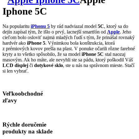
Iphone 5C
Na popularitu
iPhonu 5
by rád nadviazal model
5C
, ktorý sa do
dejín zapísal tým, že išlo o prvý, lacnejší smartfón od
Apple
. Jeho
cieľom bolo osloviť najmä mladých ľudí s tým, že prinášal rovnaký
hardvér ako
iPhone 5
. Výnimkou bola konštrukcia, ktorá
z prémiových kovov prešla na plast. V ponuke očarili rôzne farebné
kryty a to všetko spôsobilo, že sa model
iPhone 5C
stal naozaj
masovým. Ak ho máte, ale nevyhli ste sa pádu, ktorý poškodil Váš
LCD displej
či
dotykové sklo
, ste u nás na správnom mieste. Stačí
si len vybrať.
Veľkoobchodné
zľavy
Rýchle doručenie
produkty na sklade