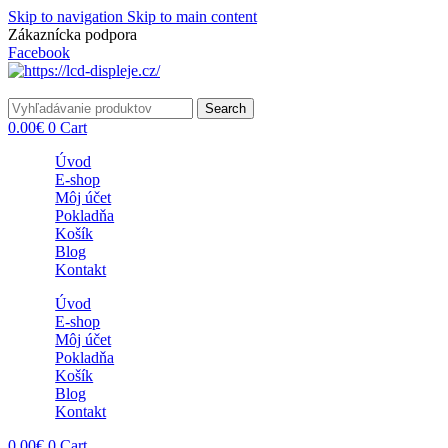
Skip to navigation
Skip to main content
Zákaznícka podpora
info@lacnydisplej.sk
Facebook
Search
0.00
€
0
Cart
Úvod
E-shop
Môj účet
Pokladňa
Košík
Blog
Kontakt
Úvod
E-shop
Môj účet
Pokladňa
Košík
Blog
Kontakt
0.00
€
0
Cart