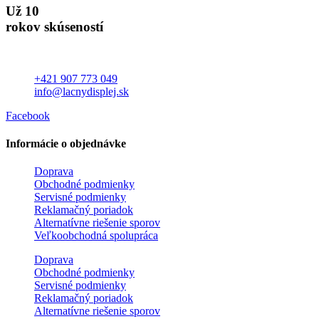
Už 10
rokov skúseností
+421 907 773 049
info@lacnydisplej.sk
Facebook
Informácie o objednávke
Doprava
Obchodné podmienky
Servisné podmienky
Reklamačný poriadok
Alternatívne riešenie sporov
Veľkoobchodná spolupráca
Doprava
Obchodné podmienky
Servisné podmienky
Reklamačný poriadok
Alternatívne riešenie sporov