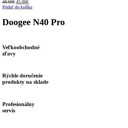
Pôvodná
Aktuálna
48.00
€
45.00
€
cena
cena
Pridať do košíka
bola:
je:
48.00€.
45.00€.
Doogee N40 Pro
Veľkoobchodné
zľavy
Rýchle doručenie
produkty na sklade
Profesionálny
servis