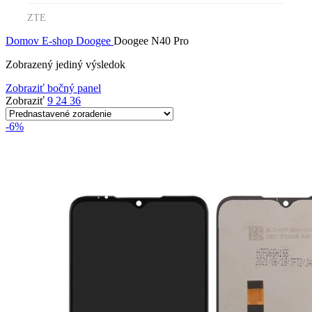
ZTE
Domov
E-shop
Doogee
Doogee N40 Pro
Zobrazený jediný výsledok
Zobraziť bočný panel
Zobraziť
9
24
36
-6%