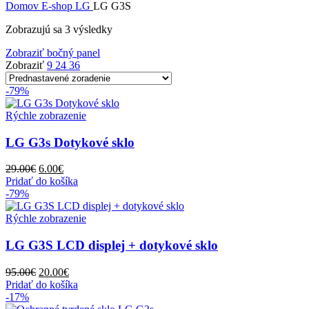
Domov
E-shop
LG
LG G3S
Zobrazujú sa 3 výsledky
Zobraziť bočný panel
Zobraziť
9
24
36
-79%
Rýchle zobrazenie
LG G3s Dotykové sklo
Pôvodná
Aktuálna
29.00
€
6.00
€
cena
cena
Pridať do košíka
bola:
je:
-79%
29.00€.
6.00€.
Rýchle zobrazenie
LG G3S LCD displej + dotykové sklo
Pôvodná
Aktuálna
95.00
€
20.00
€
cena
cena
Pridať do košíka
bola:
je:
-17%
95.00€.
20.00€.