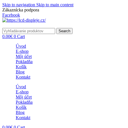
Skip to navigation
Skip to main content
Zákaznícka podpora
info@lacnydisplej.sk
Facebook
Search
0.00
€
0
Cart
Úvod
E-shop
Môj účet
Pokladňa
Košík
Blog
Kontakt
Úvod
E-shop
Môj účet
Pokladňa
Košík
Blog
Kontakt
0.00
€
0
Cart