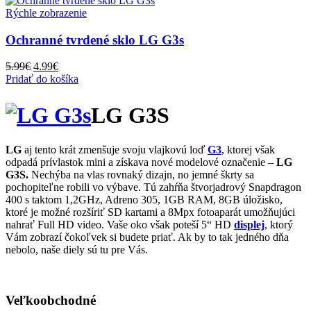
Rýchle zobrazenie
Ochranné tvrdené sklo LG G3s
Pôvodná
Aktuálna
5.99
€
4.99
€
cena
cena
Pridať do košíka
bola:
je:
5.99€.
4.99€.
LG G3S
LG
aj tento krát zmenšuje svoju vlajkovú loď
G3
, ktorej však
odpadá prívlastok mini a získava nové modelové označenie –
LG
G3S.
Nechýba na vlas rovnaký dizajn, no jemné škrty sa
pochopiteľne robili vo výbave. Tú zahŕňa štvorjadrový Snapdragon
400 s taktom 1,2GHz, Adreno 305, 1GB RAM, 8GB úložisko,
ktoré je možné rozšíriť SD kartami a 8Mpx fotoaparát umožňujúci
nahrať Full HD video. Vaše oko však poteší 5“ HD
displej
, ktorý
Vám zobrazí čokoľvek si budete priať. Ak by to tak jedného dňa
nebolo, naše diely sú tu pre Vás.
Veľkoobchodné