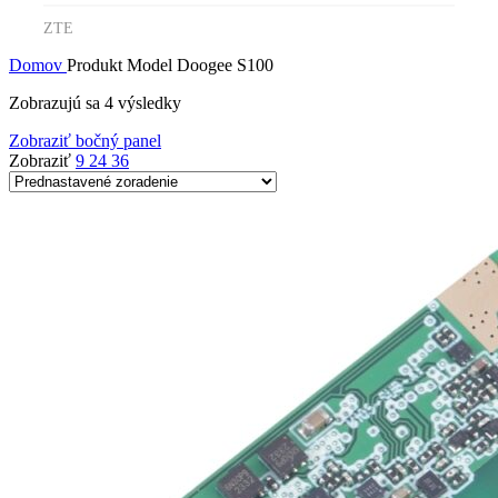
ZTE
Domov
Produkt Model
Doogee S100
Zobrazujú sa 4 výsledky
Zobraziť bočný panel
Zobraziť
9
24
36