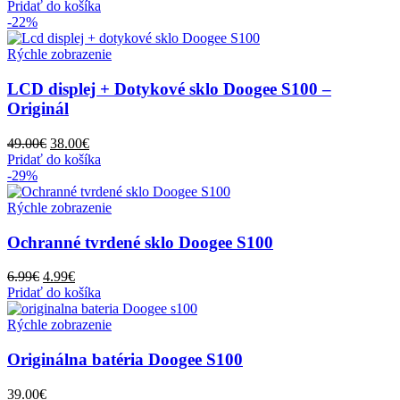
Pridať do košíka
-22%
Rýchle zobrazenie
LCD displej + Dotykové sklo Doogee S100 –
Originál
Pôvodná
Aktuálna
49.00
€
38.00
€
cena
cena
Pridať do košíka
bola:
je:
-29%
49.00€.
38.00€.
Rýchle zobrazenie
Ochranné tvrdené sklo Doogee S100
Pôvodná
Aktuálna
6.99
€
4.99
€
cena
cena
Pridať do košíka
bola:
je:
6.99€.
4.99€.
Rýchle zobrazenie
Originálna batéria Doogee S100
39.00
€