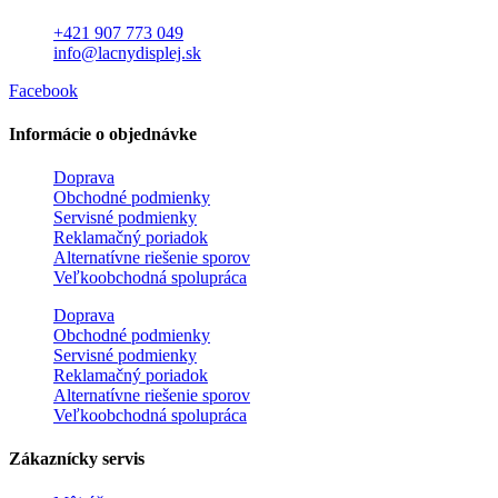
+421 907 773 049
info@lacnydisplej.sk
Facebook
Informácie o objednávke
Doprava
Obchodné podmienky
Servisné podmienky
Reklamačný poriadok
Alternatívne riešenie sporov
Veľkoobchodná spolupráca
Doprava
Obchodné podmienky
Servisné podmienky
Reklamačný poriadok
Alternatívne riešenie sporov
Veľkoobchodná spolupráca
Zákaznícky servis