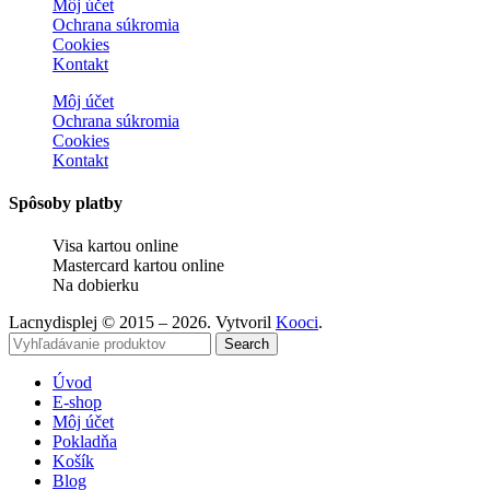
Môj účet
Ochrana súkromia
Cookies
Kontakt
Môj účet
Ochrana súkromia
Cookies
Kontakt
Spôsoby platby
Visa kartou online
Mastercard kartou online
Na dobierku
Lacnydisplej © 2015 – 2026. Vytvoril
Kooci
.
Search
Úvod
E-shop
Môj účet
Pokladňa
Košík
Blog