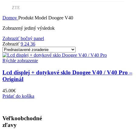
ZTE
Domov
Produkt Model
Doogee V40
Zobrazený jediný výsledok
Zobraziť bočný panel
Zobraziť
9
24
36
Rýchle zobrazenie
Lcd displej + dotykové sklo Doogee V40 / V40 Pro –
Originál
45.00
€
Pridať do košíka
Veľkoobchodné
zľavy