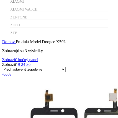
XIAOMI
XIAOMI WATCH
ZENFONE
ZOPO
ZTE
Domov
Produkt Model
Doogee X50L
Zobrazujú sa 3 výsledky
Zobraziť bočný panel
Zobraziť
9
24
36
-63%