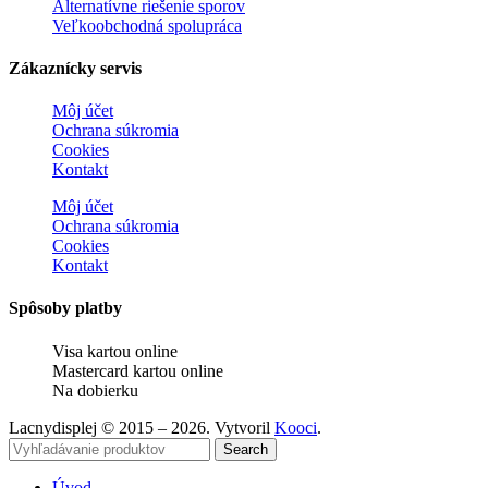
Alternatívne riešenie sporov
Veľkoobchodná spolupráca
Zákaznícky servis
Môj účet
Ochrana súkromia
Cookies
Kontakt
Môj účet
Ochrana súkromia
Cookies
Kontakt
Spôsoby platby
Visa kartou online
Mastercard kartou online
Na dobierku
Lacnydisplej © 2015 – 2026. Vytvoril
Kooci
.
Search
Úvod