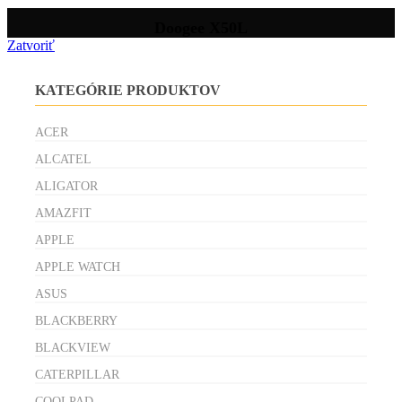
Doogee X50L
Zatvoriť
KATEGÓRIE PRODUKTOV
ACER
ALCATEL
ALIGATOR
AMAZFIT
APPLE
APPLE WATCH
ASUS
BLACKBERRY
BLACKVIEW
CATERPILLAR
COOLPAD