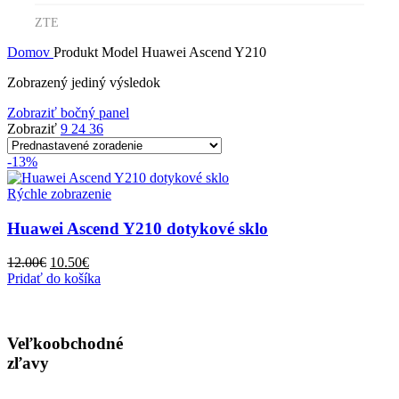
ZTE
Domov
Produkt Model
Huawei Ascend Y210
Zobrazený jediný výsledok
Zobraziť bočný panel
Zobraziť
9
24
36
-13%
Rýchle zobrazenie
Huawei Ascend Y210 dotykové sklo
Pôvodná
Aktuálna
12.00
€
10.50
€
cena
cena
Pridať do košíka
bola:
je:
12.00€.
10.50€.
Veľkoobchodné
zľavy