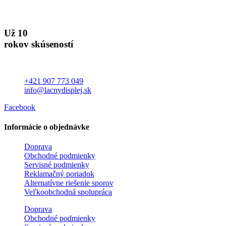
Už 10
rokov skúseností
+421 907 773 049
info@lacnydisplej.sk
Facebook
Informácie o objednávke
Doprava
Obchodné podmienky
Servisné podmienky
Reklamačný poriadok
Alternatívne riešenie sporov
Veľkoobchodná spolupráca
Doprava
Obchodné podmienky