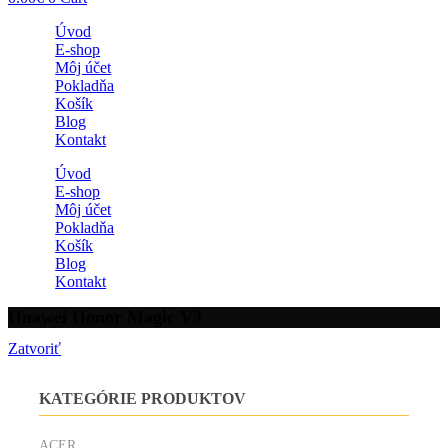
Úvod
E-shop
Môj účet
Pokladňa
Košík
Blog
Kontakt
Úvod
E-shop
Môj účet
Pokladňa
Košík
Blog
Kontakt
Huawei Honor Magic V3
Zatvoriť
KATEGÓRIE PRODUKTOV
ACER