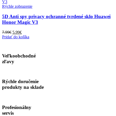
Rýchle zobrazenie
5D Anti spy privacy ochranné tvrdené sklo Huawei
Honor Magic V3
Pôvodná
Aktuálna
7.99
€
5.99
€
cena
cena
Pridať do košíka
bola:
je:
7.99€.
5.99€.
Veľkoobchodné
zľavy
Rýchle doručenie
produkty na sklade
Profesionálny
servis