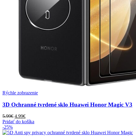
Rýchle zobrazenie
3D Ochranné tvrdené sklo Huawei Honor Magic V3
Pôvodná
Aktuálna
5.99
€
4.99
€
cena
cena
Pridať do košíka
bola:
je:
-25%
5.99€.
4.99€.