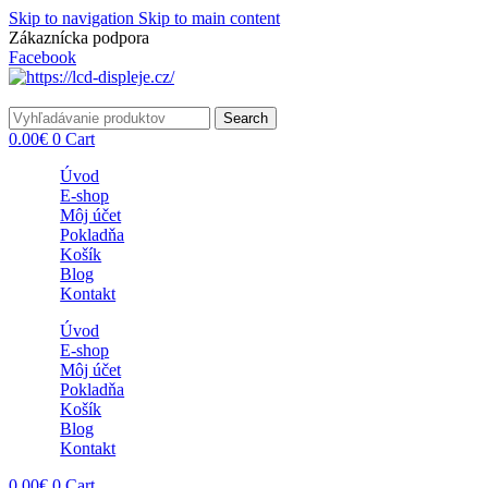
Skip to navigation
Skip to main content
Zákaznícka podpora
info@lacnydisplej.sk
Facebook
Search
0.00
€
0
Cart
Úvod
E-shop
Môj účet
Pokladňa
Košík
Blog
Kontakt
Úvod
E-shop
Môj účet
Pokladňa
Košík
Blog
Kontakt
0.00
€
0
Cart