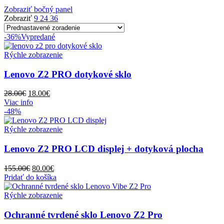
Zobraziť bočný panel
Zobraziť
9
24
36
-36%
Vypredané
Rýchle zobrazenie
Lenovo Z2 PRO dotykové sklo
Pôvodná
Aktuálna
28.00
€
18.00
€
cena
cena
Viac info
bola:
je:
-48%
28.00€.
18.00€.
Rýchle zobrazenie
Lenovo Z2 PRO LCD displej + dotyková plocha
Pôvodná
Aktuálna
155.00
€
80.00
€
cena
cena
Pridať do košíka
bola:
je:
155.00€.
80.00€.
Rýchle zobrazenie
Ochranné tvrdené sklo Lenovo Z2 Pro