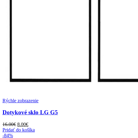
Rýchle zobrazenie
Dotykové sklo LG G5
Pôvodná
Aktuálna
16.00
€
8.00
€
cena
cena
Pridať do košíka
bola:
je:
-84%