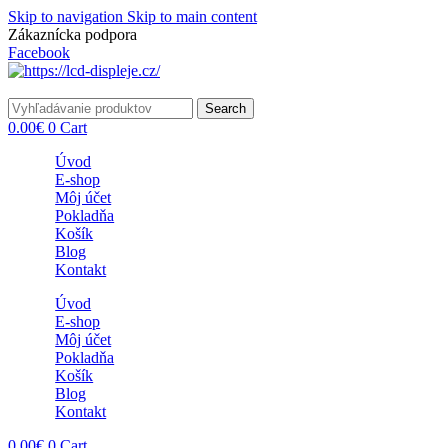
Skip to navigation
Skip to main content
Zákaznícka podpora
info@lacnydisplej.sk
Facebook
Search
0.00
€
0
Cart
Úvod
E-shop
Môj účet
Pokladňa
Košík
Blog
Kontakt
Úvod
E-shop
Môj účet
Pokladňa
Košík
Blog
Kontakt
0.00
€
0
Cart