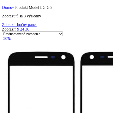
Domov
Produkt Model
LG G5
Zobrazujú sa 3 výsledky
Zobraziť bočný panel
Zobraziť
9
24
36
-50%