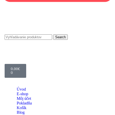
Search
0.00
€
0
Úvod
E-shop
Môj účet
Pokladňa
Košík
Blog