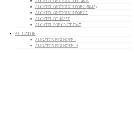
ALCATEL ONETOUCH OT-4010
ALCATEL ONETOUCH POP 2 (5042)
ALCATEL ONETOUCH POP C7
ALCATEL OT-4035D
ALCATEL POP C9 OT-7047
ALIGATOR
ALIGATOR FIGI NOTE 1
ALIGATOR FIGI NOTE 1S
AMAZFIT
AMAZFIT ACTIVE 2
AMAZFIT BALANCE 2
AMAZFIT BIP 6
AMAZFIT GTS 4 MINI
AMAZFIT T-REX
AMAZFIT T-REX 2
AMAZFIT T-REX 3
AMAZFIT T-REX 3 PRO
AMAZFIT T-REX PRO
APPLE
IPAD AIR 11
IPAD AIR 13