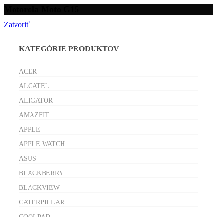
Motorola Moto G15
Zatvoriť
KATEGÓRIE PRODUKTOV
ACER
ALCATEL
ALIGATOR
AMAZFIT
APPLE
APPLE WATCH
ASUS
BLACKBERRY
BLACKVIEW
CATERPILLAR
COOLPAD