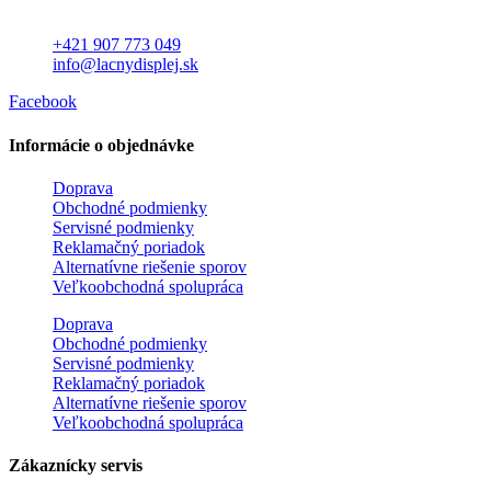
+421 907 773 049
info@lacnydisplej.sk
Facebook
Informácie o objednávke
Doprava
Obchodné podmienky
Servisné podmienky
Reklamačný poriadok
Alternatívne riešenie sporov
Veľkoobchodná spolupráca
Doprava
Obchodné podmienky
Servisné podmienky
Reklamačný poriadok
Alternatívne riešenie sporov
Veľkoobchodná spolupráca
Zákaznícky servis