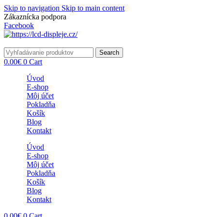
Skip to navigation
Skip to main content
Zákaznícka podpora
info@lacnydisplej.sk
Facebook
Search
0.00
€
0
Cart
Úvod
E-shop
Môj účet
Pokladňa
Košík
Blog
Kontakt
Úvod
E-shop
Môj účet
Pokladňa
Košík
Blog
Kontakt
0.00
€
0
Cart