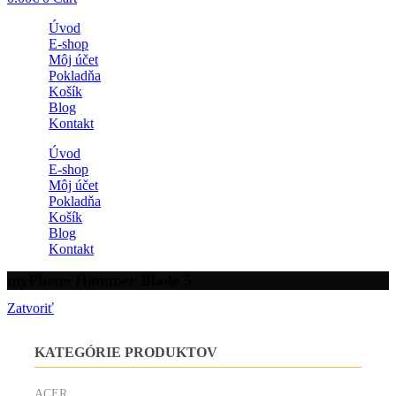
Úvod
E-shop
Môj účet
Pokladňa
Košík
Blog
Kontakt
Úvod
E-shop
Môj účet
Pokladňa
Košík
Blog
Kontakt
myPhone Hammer Blade 5
Zatvoriť
KATEGÓRIE PRODUKTOV
ACER