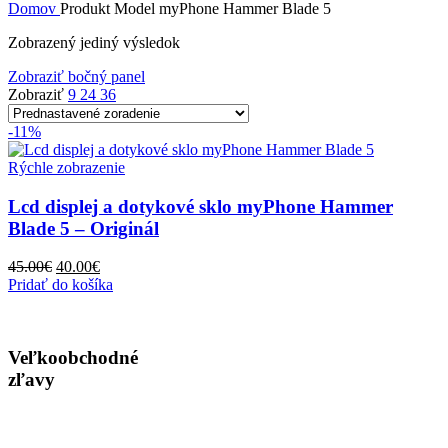
Domov
Produkt Model
myPhone Hammer Blade 5
Zobrazený jediný výsledok
Zobraziť bočný panel
Zobraziť
9
24
36
-11%
Rýchle zobrazenie
Lcd displej a dotykové sklo myPhone Hammer
Blade 5 – Originál
Pôvodná
Aktuálna
45.00
€
40.00
€
cena
cena
Pridať do košíka
bola:
je:
45.00€.
40.00€.
Veľkoobchodné
zľavy