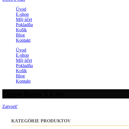
Úvod
E-shop
Môj účet
Pokladňa
Košík
Blog
Kontakt
Úvod
E-shop
Môj účet
Pokladňa
Košík
Blog
Kontakt
Oppo Reno 5 Lite
Zatvoriť
KATEGÓRIE PRODUKTOV