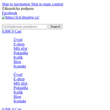
Skip to navigation
Skip to main content
Zákaznícka podpora
info@lacnydisplej.sk
Facebook
Search
0.00
€
0
Cart
Úvod
E-shop
Môj účet
Pokladňa
Košík
Blog
Kontakt
Úvod
E-shop
Môj účet
Pokladňa
Košík
Blog
Kontakt
0.00
€
0
Cart