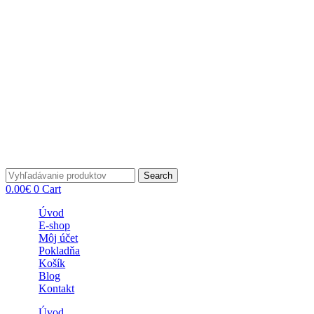
Search
0.00
€
0
Cart
Úvod
E-shop
Môj účet
Pokladňa
Košík
Blog
Kontakt
Úvod