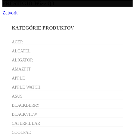
PRESTIGIO Wize Q3
Zatvoriť
KATEGÓRIE PRODUKTOV
ACER
ALCATEL
ALIGATOR
AMAZFIT
APPLE
APPLE WATCH
ASUS
BLACKBERRY
BLACKVIEW
CATERPILLAR
COOLPAD