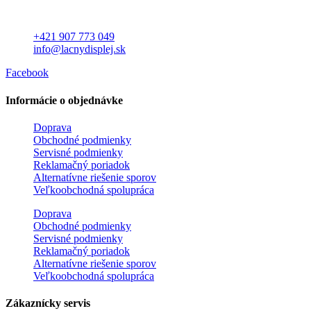
+421 907 773 049
info@lacnydisplej.sk
Facebook
Informácie o objednávke
Doprava
Obchodné podmienky
Servisné podmienky
Reklamačný poriadok
Alternatívne riešenie sporov
Veľkoobchodná spolupráca
Doprava
Obchodné podmienky
Servisné podmienky
Reklamačný poriadok
Alternatívne riešenie sporov
Veľkoobchodná spolupráca
Zákaznícky servis