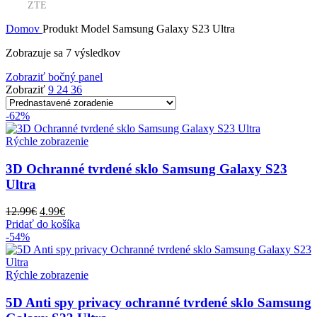
ZTE
Domov
Produkt Model
Samsung Galaxy S23 Ultra
Zobrazuje sa 7 výsledkov
Zobraziť bočný panel
Zobraziť
9
24
36
-62%
Rýchle zobrazenie
3D Ochranné tvrdené sklo Samsung Galaxy S23
Ultra
Pôvodná
Aktuálna
12.99
€
4.99
€
cena
cena
Pridať do košíka
bola:
je:
-54%
12.99€.
4.99€.
Rýchle zobrazenie
5D Anti spy privacy ochranné tvrdené sklo Samsung