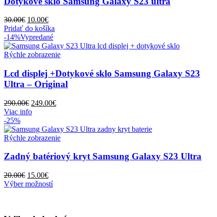
Dotykové sklo Samsung Galaxy S23 ultra
si
môžete
Pôvodná
Aktuálna
30.00
€
10.00
€
vybrať
cena
cena
Pridať do košíka
na
bola:
je:
-14%
Vypredané
stránke
30.00€.
10.00€.
produktu.
Rýchle zobrazenie
Lcd displej +Dotykové sklo Samsung Galaxy S23
Ultra – Original
Pôvodná
Aktuálna
290.00
€
249.00
€
cena
cena
Viac info
bola:
je:
-25%
290.00€.
249.00€.
Rýchle zobrazenie
Zadný batériový kryt Samsung Galaxy S23 Ultra
Pôvodná
Aktuálna
20.00
€
15.00
€
cena
cena
Tento
Výber možností
bola:
je:
produkt
20.00€.
15.00€.
má
viacero