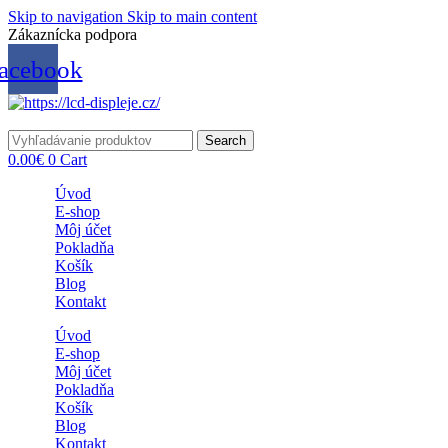
Skip to navigation
Skip to main content
Zákaznícka podpora
info@lacnydisplej.sk
acebook
Search
0.00
€
0
Cart
Úvod
E-shop
Môj účet
Pokladňa
Košík
Blog
Kontakt
Úvod
E-shop
Môj účet
Pokladňa
Košík
Blog
Kontakt