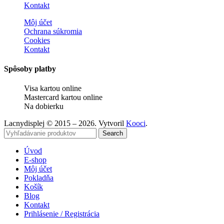
Kontakt
Môj účet
Ochrana súkromia
Cookies
Kontakt
Spôsoby platby
Visa kartou online
Mastercard kartou online
Na dobierku
Lacnydisplej © 2015 – 2026. Vytvoril
Kooci
.
Search
Úvod
E-shop
Môj účet
Pokladňa
Košík
Blog
Kontakt
Prihlásenie / Registrácia