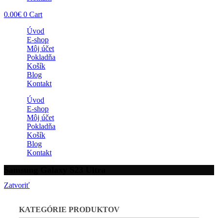
0.00
€
0
Cart
Úvod
E-shop
Môj účet
Pokladňa
Košík
Blog
Kontakt
Úvod
E-shop
Môj účet
Pokladňa
Košík
Blog
Kontakt
Samsung Galaxy S23 Ultra
Zatvoriť
KATEGÓRIE PRODUKTOV