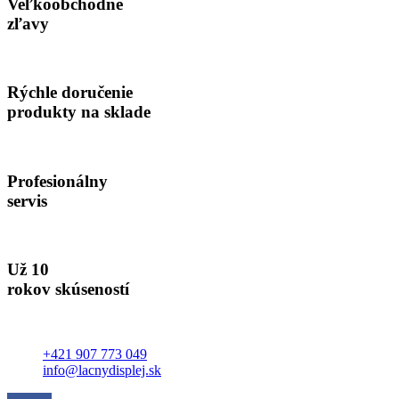
Veľkoobchodné
variantov.
Možnosti
zľavy
si
môžete
vybrať
na
Rýchle doručenie
stránke
produkty na sklade
produktu.
Profesionálny
servis
Už 10
rokov skúseností
+421 907 773 049
info@lacnydisplej.sk