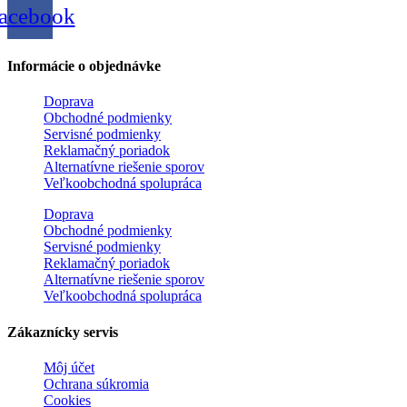
acebook
Informácie o objednávke
Doprava
Obchodné podmienky
Servisné podmienky
Reklamačný poriadok
Alternatívne riešenie sporov
Veľkoobchodná spolupráca
Doprava
Obchodné podmienky
Servisné podmienky
Reklamačný poriadok
Alternatívne riešenie sporov
Veľkoobchodná spolupráca
Zákaznícky servis
Môj účet
Ochrana súkromia
Cookies