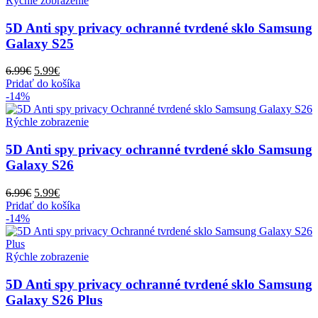
Rýchle zobrazenie
5D Anti spy privacy ochranné tvrdené sklo Samsung
Galaxy S25
Pôvodná
Aktuálna
6.99
€
5.99
€
cena
cena
Pridať do košíka
bola:
je:
-14%
6.99€.
5.99€.
Rýchle zobrazenie
5D Anti spy privacy ochranné tvrdené sklo Samsung
Galaxy S26
Pôvodná
Aktuálna
6.99
€
5.99
€
cena
cena
Pridať do košíka
bola:
je:
-14%
6.99€.
5.99€.
Rýchle zobrazenie
5D Anti spy privacy ochranné tvrdené sklo Samsung
Galaxy S26 Plus