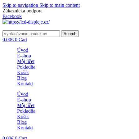
Skip to navigation
Skip to main content
Zákaznícka podpora
info@lacnydisplej.sk
Facebook
Search
0.00
€
0
Cart
Úvod
E-shop
Môj účet
Pokladňa
Košík
Blog
Kontakt
Úvod
E-shop
Môj účet
Pokladňa
Košík
Blog
Kontakt
0.00
€
0
Cart