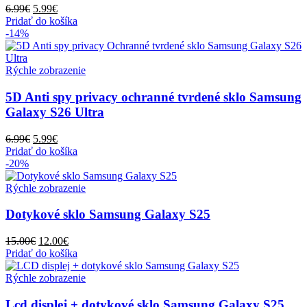
Pôvodná
Aktuálna
6.99
€
5.99
€
cena
cena
Pridať do košíka
bola:
je:
-14%
6.99€.
5.99€.
Rýchle zobrazenie
5D Anti spy privacy ochranné tvrdené sklo Samsung
Galaxy S26 Ultra
Pôvodná
Aktuálna
6.99
€
5.99
€
cena
cena
Pridať do košíka
bola:
je:
-20%
6.99€.
5.99€.
Rýchle zobrazenie
Dotykové sklo Samsung Galaxy S25
Pôvodná
Aktuálna
15.00
€
12.00
€
cena
cena
Pridať do košíka
bola:
je:
15.00€.
12.00€.
Rýchle zobrazenie
Lcd displej + dotykové sklo Samsung Galaxy S25