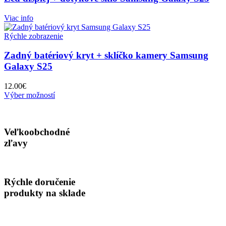
Viac info
Rýchle zobrazenie
Zadný batériový kryt + sklíčko kamery Samsung
Galaxy S25
12.00
€
Tento
Výber možností
produkt
má
viacero
Veľkoobchodné
variantov.
Možnosti
zľavy
si
môžete
vybrať
na
Rýchle doručenie
stránke
produkty na sklade
produktu.