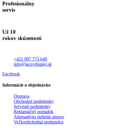
Profesionálny
servis
Už 10
rokov skúseností
+421 907 773 049
info@lacnydisplej.sk
Facebook
Informácie o objednávke
Doprava
Obchodné podmienky
Servisné podmienky
Reklamačný poriadok
Alternatívne riešenie sporov
Veľkoobchodná spolupráca