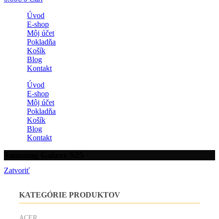
Úvod
E-shop
Môj účet
Pokladňa
Košík
Blog
Kontakt
Úvod
E-shop
Môj účet
Pokladňa
Košík
Blog
Kontakt
Samsung Galaxy S25
Zatvoriť
KATEGÓRIE PRODUKTOV
ACER