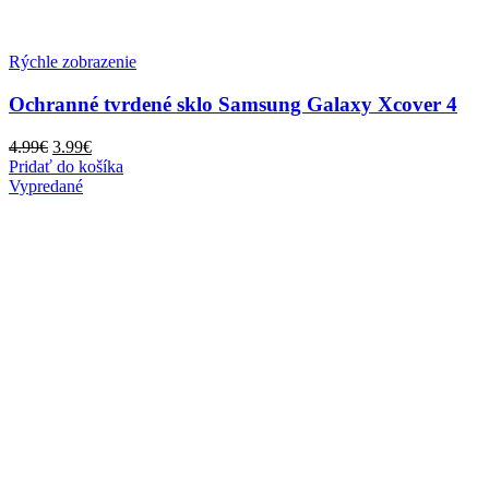
Rýchle zobrazenie
Ochranné tvrdené sklo Samsung Galaxy Xcover 4
Pôvodná
Aktuálna
4.99
€
3.99
€
cena
cena
Pridať do košíka
bola:
je:
Vypredané
4.99€.
3.99€.