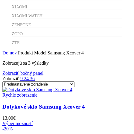
XIAOMI
XIAOMI WATCH
ZENFONE
ZOPO
ZTE
Domov
Produkt Model
Samsung Xcover 4
Zobrazujú sa 3 výsledky
Zobraziť bočný panel
Zobraziť
9
24
36
Rýchle zobrazenie
Dotykové sklo Samsung Xcover 4
13.00
€
Tento
Výber možností
produkt
-20%
má