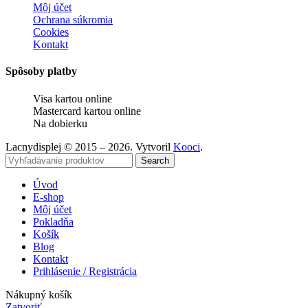
Môj účet
Ochrana súkromia
Cookies
Kontakt
Spôsoby platby
Visa kartou online
Mastercard kartou online
Na dobierku
Lacnydisplej © 2015 – 2026. Vytvoril
Kooci
.
Search
Úvod
E-shop
Môj účet
Pokladňa
Košík
Blog
Kontakt
Prihlásenie / Registrácia
Nákupný košík
Zatvoriť