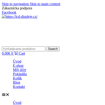
Skip to navigation
Skip to main content
Zákaznícka podpora
info@lacnydisplej.sk
Facebook
Search
0.00
€
0
Cart
Úvod
E-shop
Môj účet
Pokladňa
Košík
Blog
Kontakt
Úvod