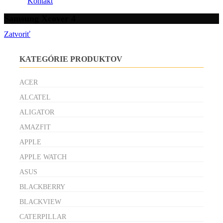
Kontakt
Samsung Xcover 4
Zatvoriť
KATEGÓRIE PRODUKTOV
ACER
ALCATEL
ALIGATOR
AMAZFIT
APPLE
APPLE WATCH
ASUS
BLACKBERRY
BLACKVIEW
CATERPILLAR