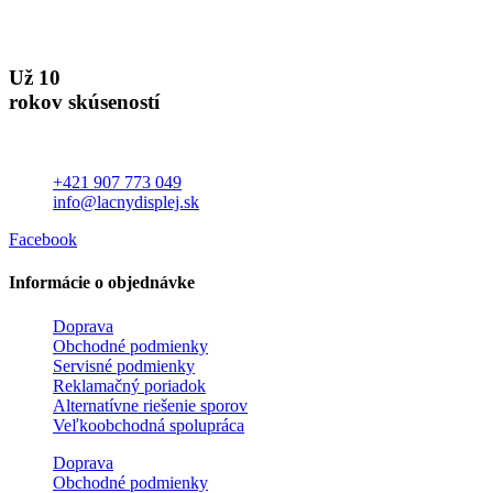
Už 10
rokov skúseností
+421 907 773 049
info@lacnydisplej.sk
Facebook
Informácie o objednávke
Doprava
Obchodné podmienky
Servisné podmienky
Reklamačný poriadok
Alternatívne riešenie sporov
Veľkoobchodná spolupráca
Doprava
Obchodné podmienky