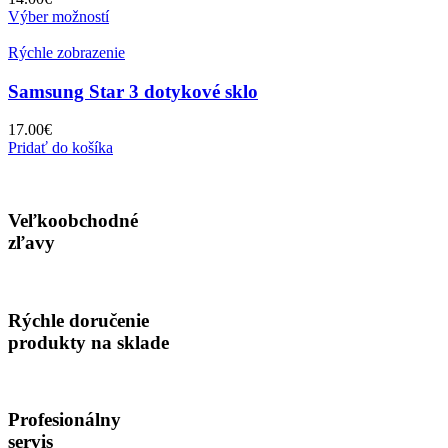
Tento
Výber možností
produkt
má
Rýchle zobrazenie
viacero
variantov.
Samsung Star 3 dotykové sklo
Možnosti
si
17.00
€
môžete
Pridať do košíka
vybrať
na
stránke
produktu.
Veľkoobchodné
zľavy
Rýchle doručenie
produkty na sklade
Profesionálny
servis