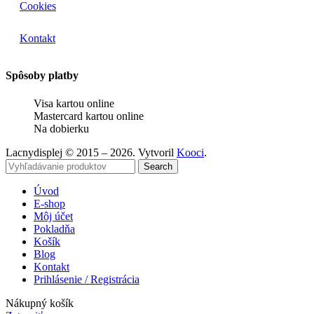
Cookies
Kontakt
Spôsoby platby
Visa kartou online
Mastercard kartou online
Na dobierku
Lacnydisplej © 2015 – 2026. Vytvoril
Kooci
.
Search
Úvod
E-shop
Môj účet
Pokladňa
Košík
Blog
Kontakt
Prihlásenie / Registrácia
Nákupný košík