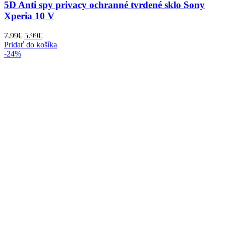
5D Anti spy privacy ochranné tvrdené sklo Sony
Xperia 10 V
Pôvodná
Aktuálna
7.99
€
5.99
€
cena
cena
Pridať do košíka
bola:
je:
-24%
7.99€.
5.99€.