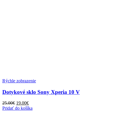
Rýchle zobrazenie
Dotykové sklo Sony Xperia 10 V
Pôvodná
Aktuálna
25.00
€
19.00
€
cena
cena
Pridať do košíka
bola:
je:
25.00€.
19.00€.