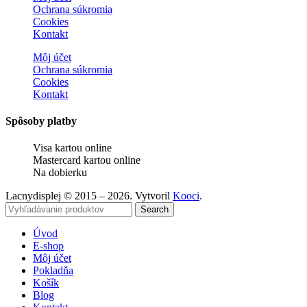
Ochrana súkromia
Cookies
Kontakt
Môj účet
Ochrana súkromia
Cookies
Kontakt
Spôsoby platby
Visa kartou online
Mastercard kartou online
Na dobierku
Lacnydisplej © 2015 – 2026. Vytvoril
Kooci
.
Search
Úvod
E-shop
Môj účet
Pokladňa
Košík
Blog