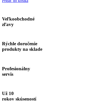
cena
cena
Pridať do košíka
bola:
je:
20.00€.
15.00€.
Veľkoobchodné
zľavy
Rýchle doručenie
produkty na sklade
Profesionálny
servis
Už 10
rokov skúseností