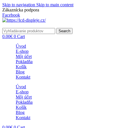
Skip to navigation
Skip to main content
Zákaznícka podpora
info@lacnydisplej.sk
Facebook
Search
0.00
€
0
Cart
Úvod
E-shop
Môj účet
Pokladňa
Košík
Blog
Kontakt
Úvod
E-shop
Môj účet
Pokladňa
Košík
Blog
Kontakt
0.00
€
0
Cart