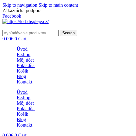
Skip to navigation
Skip to main content
Zákaznícka podpora
info@lacnydisplej.sk
Facebook
Search
0.00
€
0
Cart
Úvod
E-shop
Môj účet
Pokladňa
Košík
Blog
Kontakt
Úvod
E-shop
Môj účet
Pokladňa
Košík
Blog
Kontakt
0.00
€
0
Cart