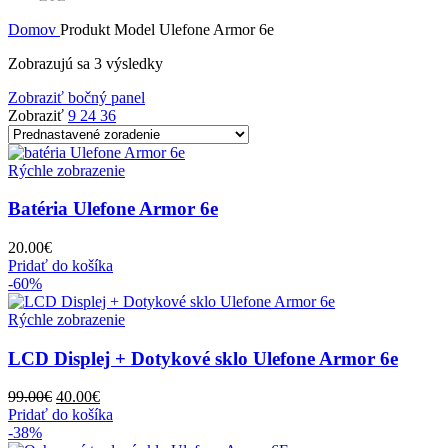
Domov
Produkt Model
Ulefone Armor 6e
Zobrazujú sa 3 výsledky
Zobraziť bočný panel
Zobraziť
9
24
36
Rýchle zobrazenie
Batéria Ulefone Armor 6e
20.00
€
Pridať do košíka
-60%
Rýchle zobrazenie
LCD Displej + Dotykové sklo Ulefone Armor 6e
Pôvodná
Aktuálna
99.00
€
40.00
€
cena
cena
Pridať do košíka
bola:
je:
-38%