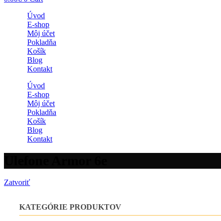
Úvod
E-shop
Môj účet
Pokladňa
Košík
Blog
Kontakt
Úvod
E-shop
Môj účet
Pokladňa
Košík
Blog
Kontakt
Ulefone Armor 6e
Zatvoriť
KATEGÓRIE PRODUKTOV