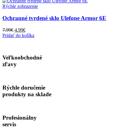
99.00€.
40.00€.
Rýchle zobrazenie
Ochranné tvrdené sklo Ulefone Armor 6E
Pôvodná
Aktuálna
7.99
€
4.99
€
cena
cena
Pridať do košíka
bola:
je:
7.99€.
4.99€.
Veľkoobchodné
zľavy
Rýchle doručenie
produkty na sklade
Profesionálny
servis