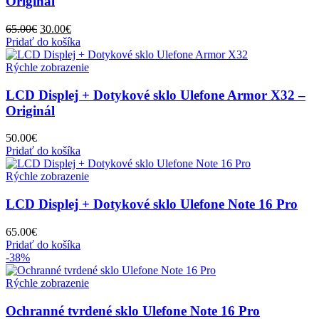
Originál
Pôvodná
Aktuálna
65.00
€
30.00
€
cena
cena
Pridať do košíka
bola:
je:
65.00€.
30.00€.
Rýchle zobrazenie
LCD Displej + Dotykové sklo Ulefone Armor X32 –
Originál
50.00
€
Pridať do košíka
Rýchle zobrazenie
LCD Displej + Dotykové sklo Ulefone Note 16 Pro
65.00
€
Pridať do košíka
-38%
Rýchle zobrazenie
Ochranné tvrdené sklo Ulefone Note 16 Pro