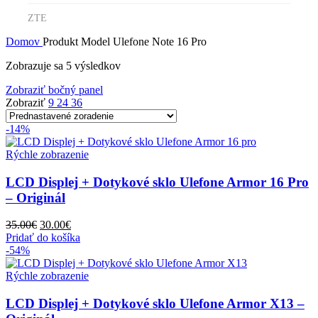
ZTE
Domov
Produkt Model
Ulefone Note 16 Pro
Zobrazuje sa 5 výsledkov
Zobraziť bočný panel
Zobraziť
9
24
36
-14%
Rýchle zobrazenie
LCD Displej + Dotykové sklo Ulefone Armor 16 Pro
– Originál
Pôvodná
Aktuálna
35.00
€
30.00
€
cena
cena
Pridať do košíka
bola:
je:
-54%
35.00€.
30.00€.
Rýchle zobrazenie
LCD Displej + Dotykové sklo Ulefone Armor X13 –