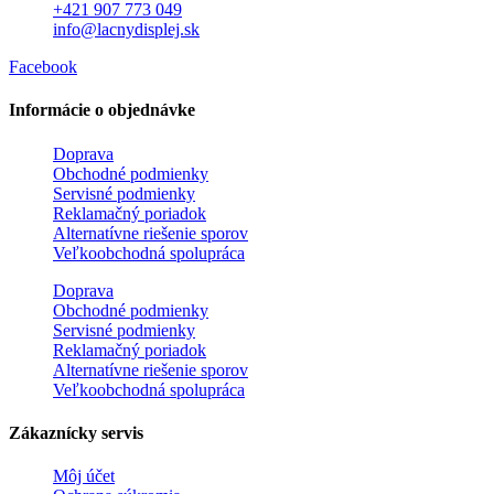
+421 907 773 049
info@lacnydisplej.sk
Facebook
Informácie o objednávke
Doprava
Obchodné podmienky
Servisné podmienky
Reklamačný poriadok
Alternatívne riešenie sporov
Veľkoobchodná spolupráca
Doprava
Obchodné podmienky
Servisné podmienky
Reklamačný poriadok
Alternatívne riešenie sporov
Veľkoobchodná spolupráca
Zákaznícky servis
Môj účet