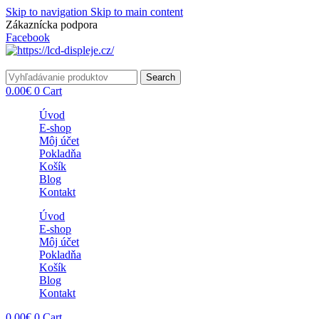
Skip to navigation
Skip to main content
Zákaznícka podpora
info@lacnydisplej.sk
Facebook
Search
0.00
€
0
Cart
Úvod
E-shop
Môj účet
Pokladňa
Košík
Blog
Kontakt
Úvod
E-shop
Môj účet
Pokladňa
Košík
Blog
Kontakt
0.00
€
0
Cart