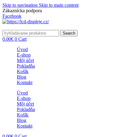
Skip to navigation
Skip to main content
Zákaznícka podpora
info@lacnydisplej.sk
Facebook
Search
0.00
€
0
Cart
Úvod
E-shop
Môj účet
Pokladňa
Košík
Blog
Kontakt
Úvod
E-shop
Môj účet
Pokladňa
Košík
Blog
Kontakt
0.00
€
0
Cart