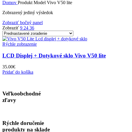
Domov
Produkt Model
Vivo V50 lite
Zobrazený jediný výsledok
Zobraziť bočný panel
Zobraziť
9
24
36
Rýchle zobrazenie
LCD Displej + Dotykové sklo Vivo V50 lite
35.00
€
Pridať do košíka
Veľkoobchodné
zľavy
Rýchle doručenie
produkty na sklade