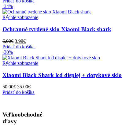
cena
cena
Pridať do košíka
bola:
je:
-34%
13.00€.
10.00€.
Rýchle zobrazenie
Ochranné tvrdené sklo Xiaomi Black shark
Pôvodná
Aktuálna
6.00
€
3.99
€
cena
cena
Pridať do košíka
bola:
je:
-30%
6.00€.
3.99€.
Rýchle zobrazenie
Xiaomi Black Shark lcd displej + dotykové sklo
Pôvodná
Aktuálna
50.00
€
35.00
€
cena
cena
Pridať do košíka
bola:
je:
50.00€.
35.00€.
Veľkoobchodné
zľavy