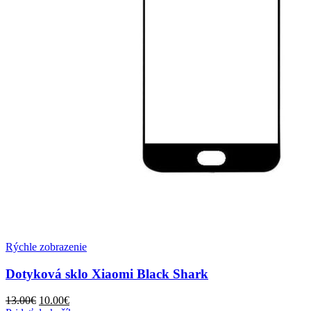
Rýchle zobrazenie
Dotyková sklo Xiaomi Black Shark
Pôvodná
Aktuálna
13.00
€
10.00
€