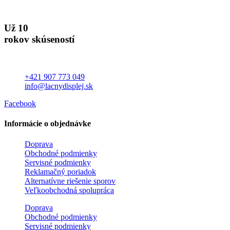
Už 10
rokov skúseností
+421 907 773 049
info@lacnydisplej.sk
Facebook
Informácie o objednávke
Doprava
Obchodné podmienky
Servisné podmienky
Reklamačný poriadok
Alternatívne riešenie sporov
Veľkoobchodná spolupráca
Doprava
Obchodné podmienky
Servisné podmienky