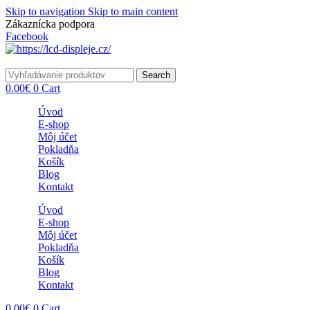
Skip to navigation
Skip to main content
Zákaznícka podpora
info@lacnydisplej.sk
Facebook
Search
0.00
€
0
Cart
Úvod
E-shop
Môj účet
Pokladňa
Košík
Blog
Kontakt
Úvod
E-shop
Môj účet
Pokladňa
Košík
Blog
Kontakt
0.00
€
0
Cart