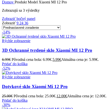
Domov
Produkt Model
Xiaomi MI 12 Pro
Zobrazujú sa 3 výsledky
Zobraziť bočný panel
Zobraziť
9
24
36
-14%
Rýchle zobrazenie
3D Ochranné tvrdené sklo Xiaomi MI 12 Pro
6.99
€
Pôvodná cena bola: 6.99€.
5.99
€
Aktuálna cena je: 5.99€.
Pridať do košíka
-52%
Rýchle zobrazenie
Dotykové sklo Xiaomi Mi 12 Pro
25.00
€
Pôvodná cena bola: 25.00€.
12.00
€
Aktuálna cena je: 12.00€.
Pridať do košíka
-30%