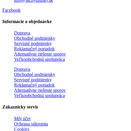
info@lacnydisplej.sk
Facebook
Informácie o objednávke
Doprava
Obchodné podmienky
Servisné podmienky
Reklamačný poriadok
Alternatívne riešenie sporov
Veľkoobchodná spolupráca
Doprava
Obchodné podmienky
Servisné podmienky
Reklamačný poriadok
Alternatívne riešenie sporov
Veľkoobchodná spolupráca
Zákaznícky servis
Môj účet
Ochrana súkromia
Cookies