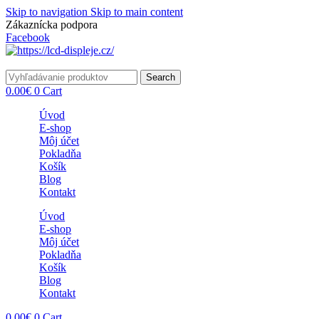
Skip to navigation
Skip to main content
Zákaznícka podpora
info@lacnydisplej.sk
Facebook
Search
0.00
€
0
Cart
Úvod
E-shop
Môj účet
Pokladňa
Košík
Blog
Kontakt
Úvod
E-shop
Môj účet
Pokladňa
Košík
Blog
Kontakt
0.00
€
0
Cart