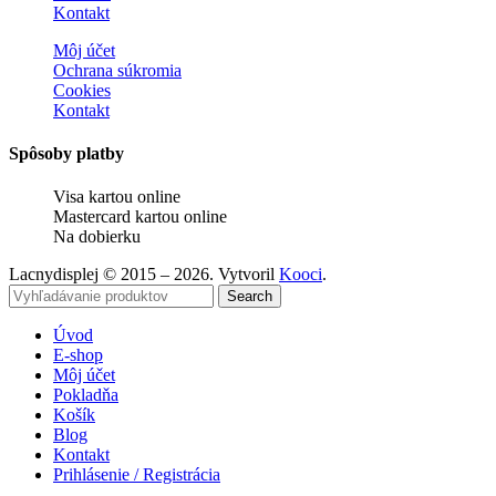
Kontakt
Môj účet
Ochrana súkromia
Cookies
Kontakt
Spôsoby platby
Visa kartou online
Mastercard kartou online
Na dobierku
Lacnydisplej © 2015 – 2026. Vytvoril
Kooci
.
Search
Úvod
E-shop
Môj účet
Pokladňa
Košík
Blog
Kontakt
Prihlásenie / Registrácia