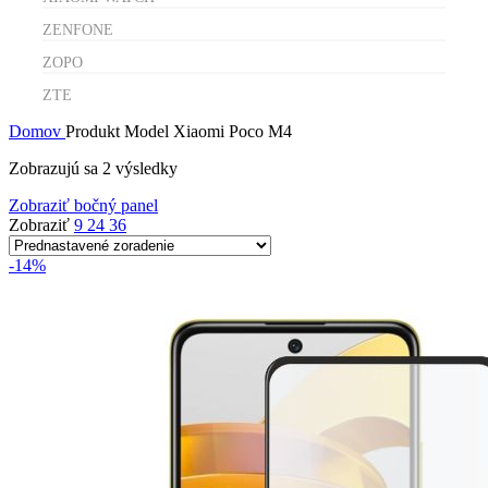
ZENFONE
ZOPO
ZTE
Domov
Produkt Model
Xiaomi Poco M4
Zobrazujú sa 2 výsledky
Zobraziť bočný panel
Zobraziť
9
24
36
-14%