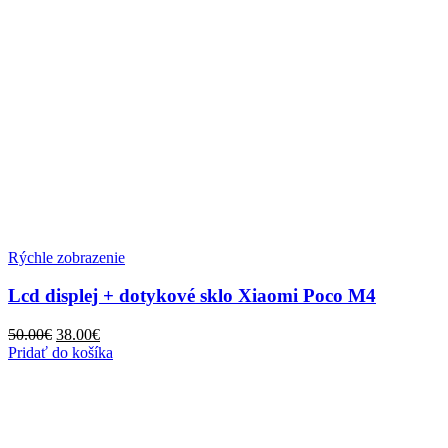
Rýchle zobrazenie
Lcd displej + dotykové sklo Xiaomi Poco M4
Pôvodná
Aktuálna
50.00
€
38.00
€
cena
cena
Pridať do košíka
bola:
je:
50.00€.
38.00€.