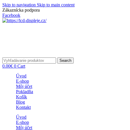
Skip to navigation
Skip to main content
Zákaznícka podpora
info@lacnydisplej.sk
Facebook
Search
0.00
€
0
Cart
Úvod
E-shop
Môj účet
Pokladňa
Košík
Blog
Kontakt
Úvod
E-shop
Môj účet