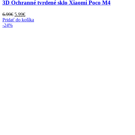
3D Ochranné tvrdené sklo Xiaomi Poco M4
Pôvodná
Aktuálna
6.99
€
5.99
€
cena
cena
Pridať do košíka
bola:
je:
-24%
6.99€.
5.99€.