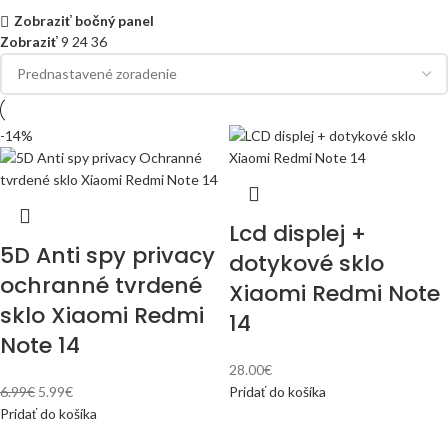
Zobraziť bočný panel
Zobraziť
9
24
36
-14%
Lcd displej +
5D Anti spy privacy
dotykové sklo
ochranné tvrdené
Xiaomi Redmi Note
sklo Xiaomi Redmi
14
Note 14
28.00
€
6.99
€
5.99
€
Pridať do košíka
Pridať do košíka