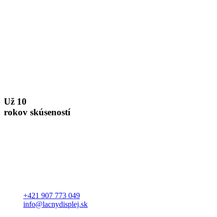
Už 10
rokov skúseností
+421 907 773 049
info@lacnydisplej.sk