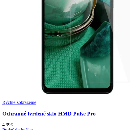
Rýchle zobrazenie
Ochranné tvrdené sklo HMD Pulse Pro
4.99
€
Pridať do košíka