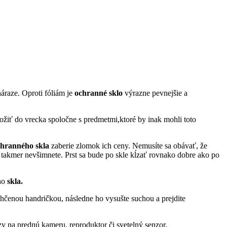
áraze. Oproti fóliám je
ochranné
sklo
výrazne pevnejšie a
ožiť do vrecka spoločne s predmetmi,ktoré by inak mohli toto
chranného skla
zaberie zlomok ich ceny. Nemusíte sa obávať, že
i takmer nevšimnete. Prst sa bude po skle kĺzať rovnako dobre ako po
ého
skla.
lhčenou handričkou, následne ho vysušte suchou a prejdite
y na prednú kameru, reproduktor či svetelný senzor.