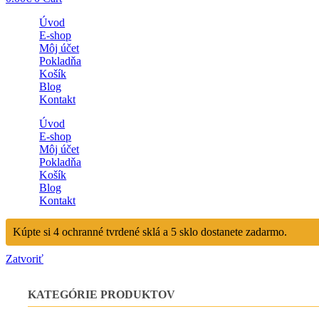
Úvod
E-shop
Môj účet
Pokladňa
Košík
Blog
Kontakt
Úvod
E-shop
Môj účet
Pokladňa
Košík
Blog
Kontakt
Kúpte si 4 ochranné tvrdené sklá a 5 sklo dostanete zadarmo.
Zatvoriť
KATEGÓRIE PRODUKTOV