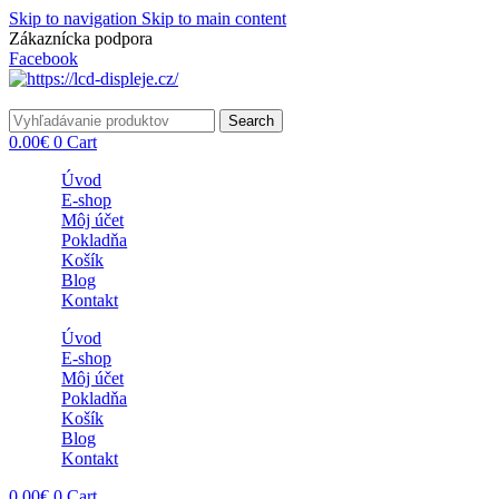
Skip to navigation
Skip to main content
Zákaznícka podpora
info@lacnydisplej.sk
Facebook
Search
0.00
€
0
Cart
Úvod
E-shop
Môj účet
Pokladňa
Košík
Blog
Kontakt
Úvod
E-shop
Môj účet
Pokladňa
Košík
Blog
Kontakt
0.00
€
0
Cart