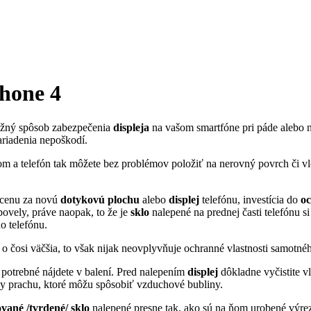
hone 4
možný spôsob zabezpečenia
displeja
na vašom smartfóne pri páde alebo n
riadenia nepoškodí.
com a telefón tak môžete bez problémov položiť na nerovný povrch či vl
 cenu za novú
dotykovú
plochu
alebo
displej
telefónu, investícia do
o
ovely, práve naopak, to že je
sklo
nalepené na prednej časti telefónu s
o telefónu.
 čosi väčšia, to však nijak neovplyvňuje ochranné vlastnosti samotn
potrebné nájdete v balení. Pred nalepením
displej
dôkladne vyčistite v
ky prachu, ktoré môžu spôsobiť vzduchové bubliny.
ané /tvrdené/ sklo
nalepené presne tak, ako sú na ňom urobené výrez