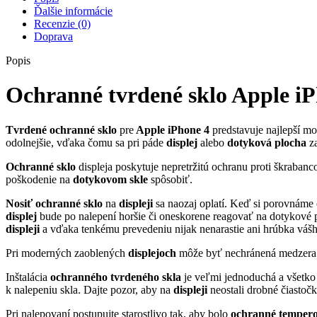
4
Ďalšie informácie
Recenzie (0)
Doprava
Popis
Ochranné tvrdené sklo Apple iP
Tvrdené
ochranné sklo
pre
Apple iPhone 4
predstavuje najlepší 
odolnejšie, vďaka čomu sa pri páde
displej
alebo
dotyková
plocha
za
Ochranné sklo
displeja poskytuje nepretržitú ochranu proti škraban
poškodenie na
dotykovom
skle
spôsobiť.
Nosiť
ochranné sklo
na
displeji
sa naozaj oplatí. Keď si porovnáme
displej
bude po nalepení horšie či oneskorene reagovať na dotykové p
displeji
a vďaka tenkému prevedeniu nijak nenarastie ani hrúbka vášh
Pri moderných zaoblených
displejoch
môže byť nechránená medzera o
Inštalácia
ochranného tvrdeného skla
je veľmi jednoduchá a všetko 
k nalepeniu skla. Dajte pozor, aby na
displeji
neostali drobné čiastoč
Pri nalepovaní postupujte starostlivo tak, aby bolo
ochranné temperov