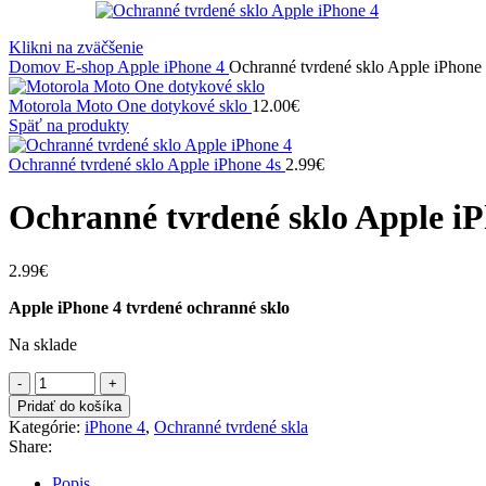
Klikni na zväčšenie
Domov
E-shop
Apple
iPhone 4
Ochranné tvrdené sklo Apple iPhone
Motorola Moto One dotykové sklo
12.00
€
Späť na produkty
Ochranné tvrdené sklo Apple iPhone 4s
2.99
€
Ochranné tvrdené sklo Apple iP
2.99
€
Apple iPhone 4 tvrdené ochranné sklo
Na sklade
množstvo
Ochranné
Pridať do košíka
tvrdené
Kategórie:
iPhone 4
,
Ochranné tvrdené skla
sklo
Share:
Apple
iPhone
Popis