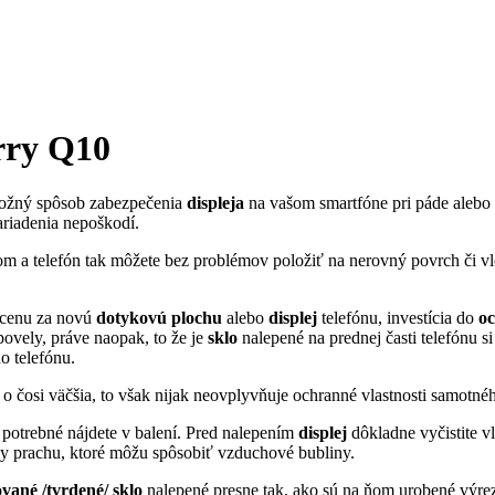
rry Q10
možný spôsob zabezpečenia
displeja
na vašom smartfóne pri páde alebo 
riadenia nepoškodí.
com a telefón tak môžete bez problémov položiť na nerovný povrch či vl
 cenu za novú
dotykovú
plochu
alebo
displej
telefónu, investícia do
o
ovely, práve naopak, to že je
sklo
nalepené na prednej časti telefónu s
o telefónu.
 čosi väčšia, to však nijak neovplyvňuje ochranné vlastnosti samotn
potrebné nájdete v balení. Pred nalepením
displej
dôkladne vyčistite v
ky prachu, ktoré môžu spôsobiť vzduchové bubliny.
ané /tvrdené/ sklo
nalepené presne tak, ako sú na ňom urobené výrez