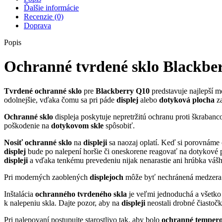
Ďalšie informácie
Recenzie (0)
Doprava
Popis
Ochranné tvrdené sklo Blackbe
Tvrdené
ochranné sklo
pre
Blackberry Q10
predstavuje najlepší 
odolnejšie, vďaka čomu sa pri páde
displej
alebo
dotyková
plocha
za
Ochranné sklo
displeja poskytuje nepretržitú ochranu proti škraban
poškodenie na
dotykovom
skle
spôsobiť.
Nosiť
ochranné sklo
na
displeji
sa naozaj oplatí. Keď si porovnáme
displej
bude po nalepení horšie či oneskorene reagovať na dotykové p
displeji
a vďaka tenkému prevedeniu nijak nenarastie ani hrúbka vášh
Pri moderných zaoblených
displejoch
môže byť nechránená medzera o
Inštalácia
ochranného tvrdeného skla
je veľmi jednoduchá a všetko 
k nalepeniu skla. Dajte pozor, aby na
displeji
neostali drobné čiastoč
Pri nalepovaní postupujte starostlivo tak, aby bolo
ochranné temperov