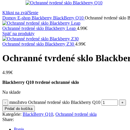
Klikni na zväčšenie
Domov
E-shop
Blackberry
BlackBerry Q10
Ochranné tvrdené sklo 
Ochranné tvrdené sklo Blackberry Leap
4.99
€
Späť na produkty
Ochranné tvrdené sklo Blackberry Z30
4.99
€
Ochranné tvrdené sklo Blackbe
4.99
€
Blackberry Q10 tvrdené ochranné sklo
Na sklade
množstvo Ochranné tvrdené sklo Blackberry Q10
Pridať do košíka
Kategórie:
BlackBerry Q10
,
Ochranné tvrdené skla
Share:
Popis