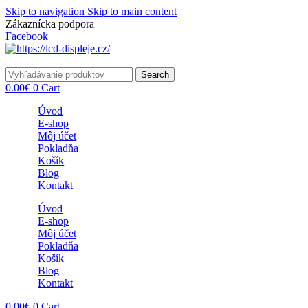
Skip to navigation
Skip to main content
Zákaznícka podpora
info@lacnydisplej.sk
Facebook
Search
0.00
€
0
Cart
Úvod
E-shop
Môj účet
Pokladňa
Košík
Blog
Kontakt
Úvod
E-shop
Môj účet
Pokladňa
Košík
Blog
Kontakt
0.00
€
0
Cart