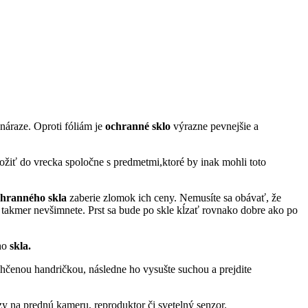
náraze. Oproti fóliám je
ochranné
sklo
výrazne pevnejšie a
ožiť do vrecka spoločne s predmetmi,ktoré by inak mohli toto
chranného skla
zaberie zlomok ich ceny. Nemusíte sa obávať, že
i takmer nevšimnete. Prst sa bude po skle kĺzať rovnako dobre ako po
ého
skla.
lhčenou handričkou, následne ho vysušte suchou a prejdite
y na prednú kameru, reproduktor či svetelný senzor.