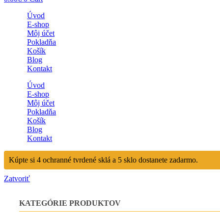
Úvod
E-shop
Môj účet
Pokladňa
Košík
Blog
Kontakt
Úvod
E-shop
Môj účet
Pokladňa
Košík
Blog
Kontakt
Kúpte si 4 ochranné tvrdené sklá a 5 sklo dostanete zadarmo.
Zatvoriť
KATEGÓRIE PRODUKTOV