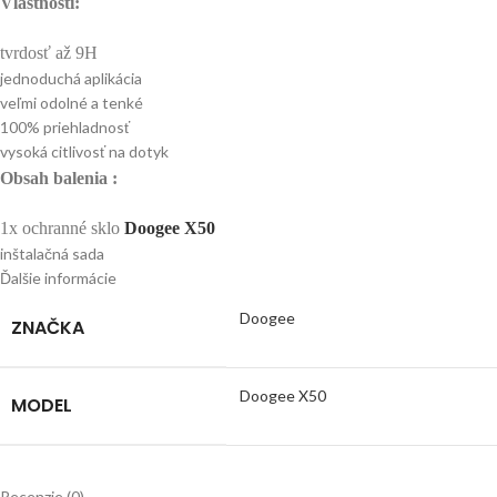
Vlastnosti:
tvrdosť až 9H
jednoduchá aplikácia
veľmi odolné a tenké
100% priehladnosť
vysoká citlivosť na dotyk
Obsah balenia :
1x ochranné sklo
Doogee X50
inštalačná sada
Ďalšie informácie
Doogee
ZNAČKA
Doogee X50
MODEL
Recenzie (0)