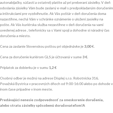
autonabíjačky, súčasti a ostatné) platíte až pri preberaní zásielky. V deň
odoslania zásielky Vám bude zaslaný e-mail s predpokladaným doručením
a inštrukciami pre vyzdvihnutie. Ak Vás poštár v deň doručenia doma
nazastihne, nechá Vám v schránke oznámenie o uložení zasielky na
pošte. Ak Vás kuriérska služba nezastihne v deň doručenia na vami
uvedenej adrese , telefonicky sa s Vami spojí a dohodne si náradný čas
doručenia a miesto.
Cena za zaslanie Slovenskou poštou pri objednávke je
3,00
€.
Cena za doručenie kuriérom GLS je účtovaná v sume
3 €
.
Príplatok za dobierku je v sumu
1,2 €
Osobný odber je možný na adrese Displej s.r.o. Robotnícka 316,
Považská Bystrica v pracovných dňoch od 9:00-16:00 alebo po dohode v
inom čase prípadne v inom meste.
Predávajúci nenesie zodpovednosť za oneskorenie doručenia,
alebo stratu zásielky spôsobenú doručovateľom!A