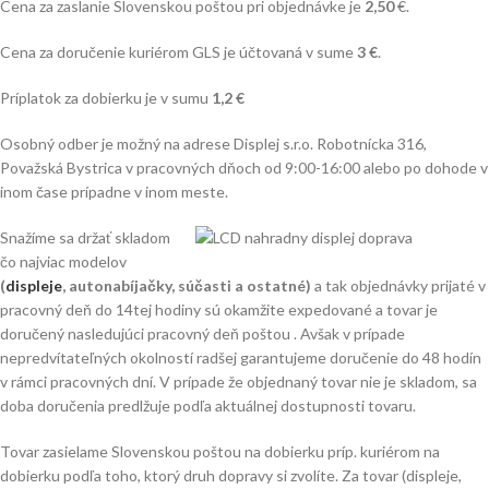
Cena za zaslanie Slovenskou poštou pri objednávke je
2,50
€.
Cena za doručenie kuriérom GLS je účtovaná v sume
3 €
.
Príplatok za dobierku je v sumu
1,2 €
Osobný odber je možný na adrese Displej s.r.o. Robotnícka 316,
Považská Bystrica v pracovných dňoch od 9:00-16:00 alebo po dohode v
inom čase prípadne v inom meste.
Snažíme sa držať skladom
čo najviac modelov
(
displeje
, autonabíjačky, súčasti a ostatné)
a tak objednávky prijaté v
pracovný deň do 14tej hodiny sú okamžite expedované a tovar je
doručený nasledujúci pracovný deň poštou . Avšak v prípade
nepredvítateľných okolností radšej garantujeme doručenie do 48 hodín
v rámci pracovných dní. V prípade že objednaný tovar nie je skladom, sa
doba doručenia predlžuje podľa aktuálnej dostupnosti tovaru.
Tovar zasielame Slovenskou poštou na dobierku príp. kuriérom na
dobierku podľa toho, ktorý druh dopravy si zvolíte. Za tovar (displeje,