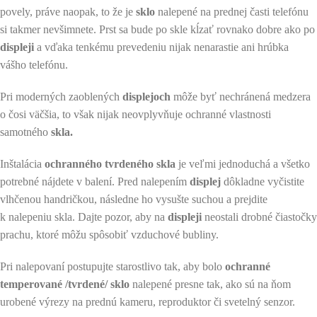
povely, práve naopak, to že je
sklo
nalepené na prednej časti telefónu
si takmer nevšimnete. Prst sa bude po skle kĺzať rovnako dobre ako po
displeji
a vďaka tenkému prevedeniu nijak nenarastie ani hrúbka
vášho telefónu.
Pri moderných zaoblených
displejoch
môže byť nechránená medzera
o čosi väčšia, to však nijak neovplyvňuje ochranné vlastnosti
samotného
skla.
Inštalácia
ochranného tvrdeného skla
je veľmi jednoduchá a všetko
potrebné nájdete v balení. Pred nalepením
displej
dôkladne vyčistite
vlhčenou handričkou, následne ho vysušte suchou a prejdite
k nalepeniu skla. Dajte pozor, aby na
displeji
neostali drobné čiastočky
prachu, ktoré môžu spôsobiť vzduchové bubliny.
Pri nalepovaní postupujte starostlivo tak, aby bolo
ochranné
temperované /tvrdené/ sklo
nalepené presne tak, ako sú na ňom
urobené výrezy na prednú kameru, reproduktor či svetelný senzor.