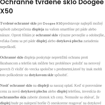
Ochranné tvrdené sklo Doogee
X50
Tvrdené
ochranné sklo
pre
Doogee X50
predstavuje najlepší možný
spôsob zabezpečenia
displeja
na vašom smartfóne pri páde alebo
náraze. Oproti fóliám je
ochranné
sklo
výrazne pevnejšie a odolnejšie,
vďaka čomu sa pri páde
displej
alebo
dotyková
plocha
zariadenia
nepoškodí.
Ochranné sklo
displeja poskytuje nepretržitú ochranu proti
škrabancom a telefón tak môžete bez problémov položiť na nerovný
povrch či vložiť do vrecka spoločne s predmetmi,ktoré by inak mohli
toto poškodenie na
dotykovom
skle
spôsobiť.
Nosiť
ochranné sklo
na
displeji
sa naozaj oplatí. Keď si porovnáme
cenu za novú
dotykovú
plochu
alebo
displej
telefónu, investícia do
ochranného skla
zaberie zlomok ich ceny. Nemusíte sa obávať, že
displej
bude po nalepení horšie či oneskorene reagovať na dotykové