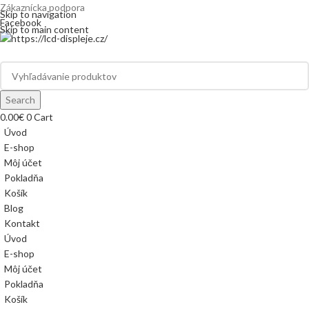
Zákaznícka podpora
info@lacnydisplej.sk
Skip to navigation
Facebook
Skip to main content
Search
0.00
€
0
Cart
Úvod
E-shop
Môj účet
Pokladňa
Košík
Blog
Kontakt
Úvod
E-shop
Môj účet
Pokladňa
Košík