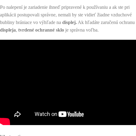
Po nalepení je zariadenie ihneď pripravené k používaniu a ak ste pri
aplikácii postupovali správne, nemali by ste vidieť žiadne vzduchové
bubliny brániace vo výhľade na
displej.
Ak hľadáte zaručenú ochranu
displeja
,
tvrdené ochranné sklo
je správna voľba.