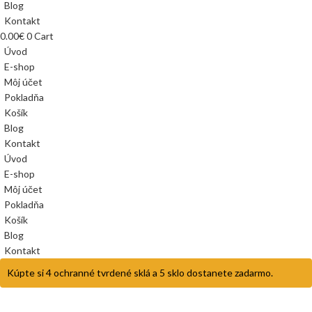
Blog
Kontakt
0.00
€
0
Cart
Úvod
E-shop
Môj účet
Pokladňa
Košík
Blog
Kontakt
Úvod
E-shop
Môj účet
Pokladňa
Košík
Blog
Kontakt
Kúpte si 4 ochranné tvrdené sklá a 5 sklo dostanete zadarmo.