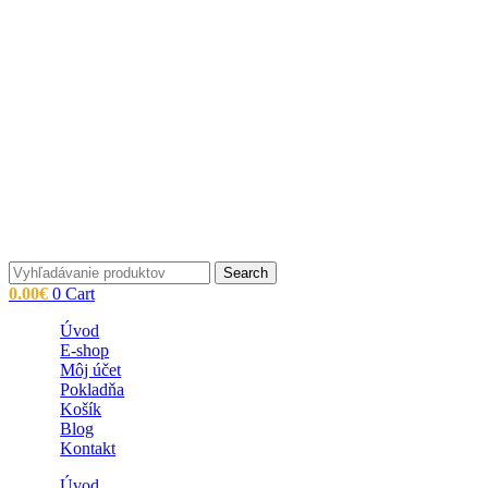
Search
0.00
€
0
Cart
Úvod
E-shop
Môj účet
Pokladňa
Košík
Blog
Kontakt
Úvod