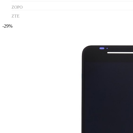
ZOPO
ZTE
-29%