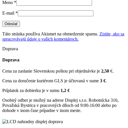
Meno
*
E-mail
*
Táto stránka používa Akismet na obmedzenie spamu.
Zistite, ako sa
spracovávajú údaje o vašich komentároch.
Doprava
Doprava
Cena za zaslanie Slovenskou poštou pri objednávke je
2,50
€.
Cena za doručenie kuriérom GLS je účtovaná v sume
3 €
.
Príplatok za dobierku je v sumu
1,2 €
Osobný odber je možný na adrese Displej s.r.o. Robotnícka 316,
Považská Bystrica v pracovných dňoch od 9:00-16:00 alebo po
dohode v inom čase prípadne v inom meste.