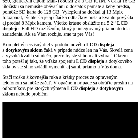
650, grafickým čipom Mali-T880MP2 a 3 GB RAM. Vďaka 16 GB
úložisku sa nemusíte obávať ani o dostatok pamäte a keby predsa,
pomôže SD karta do 128 GB. Vylepšení sa dočkal aj 13 Mpix
fotoaparát, rýchlejšia je aj čítačka odtlačkov prsta a kvalitu povýšila
aj predná 8 Mpix kamera. Všetko krásne obslúžite na 5,2‘‘
LCD
displeji
s Full HD rozlíšením, ktorý je integrovaný priamo do tela
zariadenia. Ak sa Vám rozbije, sme tu pre Vás!
Kompletný servisný diel v podobe nového
LCD displeja
s
dotykovým sklom
čaká v prípade núdze len na Vás. Skvelá cena
a vysoká kvalita sú niečo, prečo by ste si ho mali vybrať. Okrem
toho poteší aj fakt, že vďaka spojeniu
LCD displeja
a dotykového
skla by ste si ho zvládli vymeniť aj sami, priamo u Vás doma.
Stačí trošku šikovnejšia ruka a krátky proces za opraveným
telefónom sa môže začať. V opačnom prípade sa obráťte prosím na
odborníkov, pre ktorých výmena
LCD displeja
s
dotykovým
sklom
nebude problém.