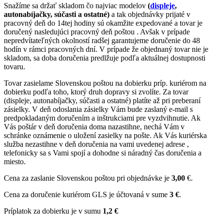
Snažíme sa držať skladom čo najviac modelov
(
displeje
,
autonabíjačky, súčasti a ostatné)
a tak objednávky prijaté v
pracovný deň do 14tej hodiny sú okamžite expedované a tovar je
doručený nasledujúci pracovný deň poštou . Avšak v prípade
nepredvítateľných okolností radšej garantujeme doručenie do 48
hodín v rámci pracovných dní. V prípade že objednaný tovar nie je
skladom, sa doba doručenia predlžuje podľa aktuálnej dostupnosti
tovaru.
Tovar zasielame Slovenskou poštou na dobierku príp. kuriérom na
dobierku podľa toho, ktorý druh dopravy si zvolíte. Za tovar
(displeje, autonabíjačky, súčasti a ostatné) platíte až pri preberaní
zásielky. V deň odoslania zásielky Vám bude zaslaný e-mail s
predpokladaným doručením a inštrukciami pre vyzdvihnutie. Ak
Vás poštár v deň doručenia doma nazastihne, nechá Vám v
schránke oznámenie o uložení zasielky na pošte. Ak Vás kuriérska
služba nezastihne v deň doručenia na vami uvedenej adrese ,
telefonicky sa s Vami spojí a dohodne si náradný čas doručenia a
miesto.
Cena za zaslanie Slovenskou poštou pri objednávke je
3,00
€.
Cena za doručenie kuriérom GLS je účtovaná v sume
3 €
.
Príplatok za dobierku je v sumu
1,2 €