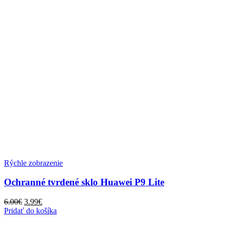
Rýchle zobrazenie
Ochranné tvrdené sklo Huawei P9 Lite
Pôvodná
Aktuálna
6.00
€
3.99
€
cena
cena
Pridať do košíka
bola:
je: