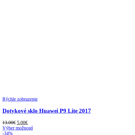
Rýchle zobrazenie
Dotykové sklo Huawei P9 Lite 2017
Pôvodná
Aktuálna
13.00
€
5.00
€
cena
cena
Tento
Výber možností
bola:
je:
produkt
-34%