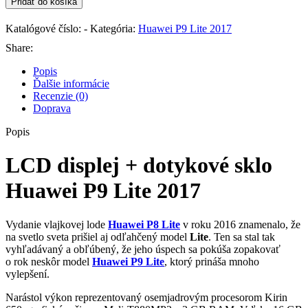
Pridať do košíka
displej
+
Katalógové číslo:
-
Kategória:
Huawei P9 Lite 2017
dotykové
sklo
Share:
Huawei
Popis
P9
Ďalšie informácie
Lite
Recenzie (0)
2017
Doprava
Popis
LCD displej + dotykové sklo
Huawei P9 Lite 2017
Vydanie vlajkovej lode
Huawei P8 Lite
v roku 2016 znamenalo, že
na svetlo sveta prišiel aj odľahčený model
Lite
. Ten sa stal tak
vyhľadávaný a obľúbený, že jeho úspech sa pokúša zopakovať
o rok neskôr model
Huawei P9 Lite
, ktorý prináša mnoho
vylepšení.
Narástol výkon reprezentovaný osemjadrovým procesorom Kirin