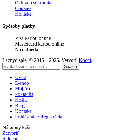
Ochrana súkromia
Cookies
Kontakt
Spôsoby platby
Visa kartou online
Mastercard kartou online
Na dobierku
Lacnydisplej © 2015 – 2026. Vytvoril
Kooci
.
Search
Úvod
E-shop
Môj účet
Pokladňa
Košík
Blog
Kontakt
Prihlásenie / Registrácia
Nákupný košík
Zatvoriť
Sidebar