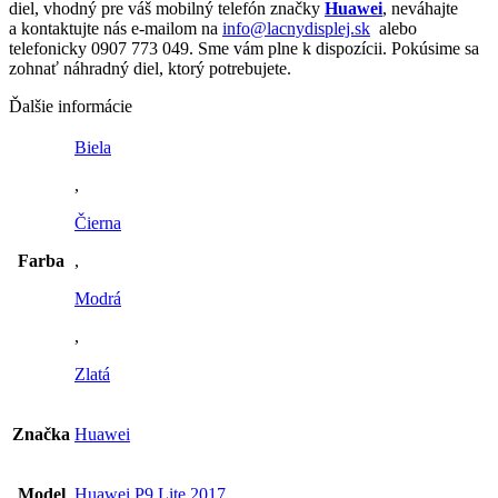
diel, vhodný pre váš mobilný telefón značky
Huawei
, neváhajte
a kontaktujte nás e-mailom na
info@lacnydisplej.sk
alebo
telefonicky 0907 773 049. Sme vám plne k dispozícii. Pokúsime sa
zohnať náhradný diel, ktorý potrebujete.
Ďalšie informácie
Biela
,
Čierna
Farba
,
Modrá
,
Zlatá
Značka
Huawei
Model
Huawei P9 Lite 2017