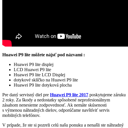
Huawei P9 lite môžete nájsť pod názvami :
Huawei P9 lite displej
LCD Huawei P9 lite
Huawei P9 lite LCD Displej
dotykové sklíčko na Huawei P9 lite
Huawei P9 lite dotyková plocha
Pre daný servisný diel pre
Huawei P9 lite 2017
poskytujeme záruku
2 roky. Za škody a nedostatky spôsobené neprofesionálnym
zásahom nenesieme zodpovednosť. Ak nemáte skúsenosti
s výmenou náhradných dielov, odporúčame navštíviť servis
mobilných telefónov.
V prípade, že ste si pozreli celú našu ponuku a nenašli ste náhradný