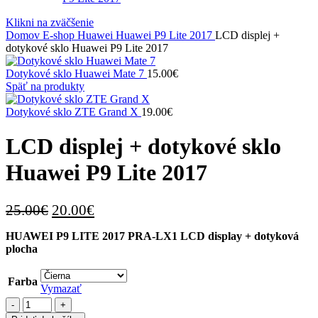
Klikni na zväčšenie
Domov
E-shop
Huawei
Huawei P9 Lite 2017
LCD displej +
dotykové sklo Huawei P9 Lite 2017
Dotykové sklo Huawei Mate 7
15.00
€
Späť na produkty
Dotykové sklo ZTE Grand X
19.00
€
LCD displej + dotykové sklo
Huawei P9 Lite 2017
Pôvodná
Aktuálna
25.00
€
20.00
€
cena
cena
HUAWEI P9 LITE 2017 PRA-LX1 LCD display + dotyková
bola:
je:
plocha
25.00€.
20.00€.
Farba
Vymazať
množstvo
LCD