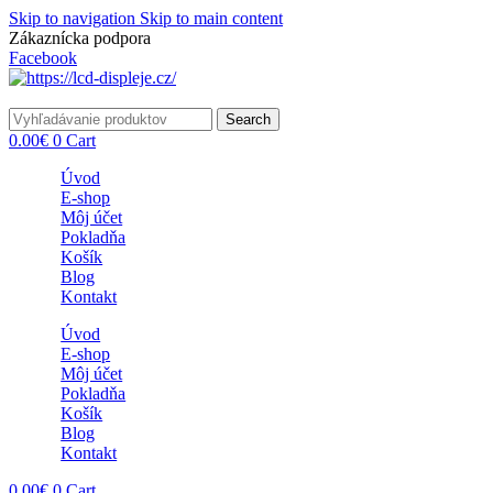
Skip to navigation
Skip to main content
Zákaznícka podpora
info@lacnydisplej.sk
Facebook
Search
0.00
€
0
Cart
Úvod
E-shop
Môj účet
Pokladňa
Košík
Blog
Kontakt
Úvod
E-shop
Môj účet
Pokladňa
Košík
Blog
Kontakt
0.00
€
0
Cart