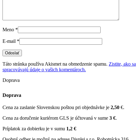
Meno
*
E-mail
*
Táto stránka používa Akismet na obmedzenie spamu.
Zistite, ako sa
spracovávajú údaje o vašich komentároch.
Doprava
Doprava
Cena za zaslanie Slovenskou poštou pri objednávke je
2,50
€.
Cena za doručenie kuriérom GLS je účtovaná v sume
3 €
.
Príplatok za dobierku je v sumu
1,2 €
Osobný odber je možný na adrese Displej s.r.o. Robotnícka 316,