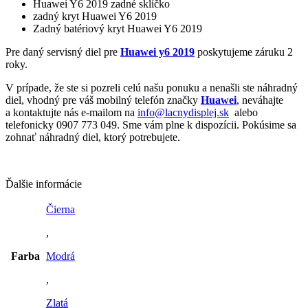
Huawei Y6 2019 zadné sklíčko
zadný kryt Huawei Y6 2019
Zadný batériový kryt Huawei Y6 2019
Pre daný servisný diel pre
Huawei y6 2019
poskytujeme záruku 2
roky.
V prípade, že ste si pozreli celú našu ponuku a nenašli ste náhradný
diel, vhodný pre váš mobilný telefón značky
Huawei
, neváhajte
a kontaktujte nás e-mailom na
info@lacnydisplej.sk
alebo
telefonicky 0907 773 049. Sme vám plne k dispozícii. Pokúsime sa
zohnať náhradný diel, ktorý potrebujete.
Ďalšie informácie
Čierna
,
Farba
Modrá
,
Zlatá