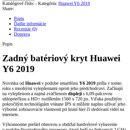
batériový
Katalógové číslo:
-
Kategória:
Huawei Y6 2019
kryt
Share:
Huawei
Y6
Popis
2019
Ďalšie informácie
Recenzie (0)
Doprava
Popis
Zadný batériový kryt Huawei
Y6 2019
Novinka od
Huawei
v podobe smartfónu
Y6 2019
prišla v tomto
roku s mnohými vylepšeniami oproti jeho predchodcovi. Začínajú
na vylepšenom a najmä zväčšenom
displeji
s 6,09-palcovou
uhlopriečkou a HD+ rozlíšením 1560 x 720 px. Vďaka použitým
pokročilým technológiám vrátane IPS si môžete naplno užívať jeho
výborné zobrazovacie vlastnosti pri hraní hier či sledovaní videí na
internete.
Výkonnostne prešiel obnovou a obdržal hardvérové vybavenie
v podobe štvorjadrového procesoru, ktorý beží na frekvencii 2 GHz.