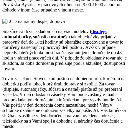
Považská Bystrica v pracovných dňoch od 9:00-16:00 alebo po
dohode v inom čase prípadne v inom meste.
Snažíme sa držať skladom čo najviac modelov
(
displeje
,
autonabíjačky, súčasti a ostatné)
a tak objednávky prijaté v
pracovný deň do 14tej hodiny sú okamžite expedované a tovar je
doručený nasledujúci pracovný deň poštou . Avšak v prípade
nepredvítateľných okolností radšej garantujeme doručenie do 48
hodín v rámci pracovných dní. V prípade že objednaný tovar nie je
skladom, sa doba doručenia predlžuje podľa aktuálnej dostupnosti
tovaru.
Tovar zasielame Slovenskou poštou na dobierku príp. kuriérom na
dobierku podľa toho, ktorý druh dopravy si zvolíte. Za tovar
(displeje, autonabíjačky, súčasti a ostatné) platíte až pri preberaní
zásielky. V deň odoslania zásielky Vám bude zaslaný e-mail s
predpokladaným doručením a inštrukciami pre vyzdvihnutie. Ak
Vás poštár v deň doručenia doma nazastihne, nechá Vám v
schránke oznámenie o uložení zasielky na pošte. Ak Vás kuriérska
služba nezastihne v deň doručenia na vami uvedenej adrese ,
telefonicky sa s Vami spojí a dohodne si náradný čas doručenia a
miesto.