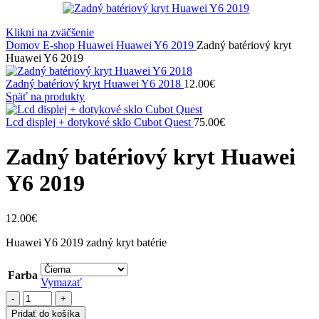
Klikni na zväčšenie
Domov
E-shop
Huawei
Huawei Y6 2019
Zadný batériový kryt
Huawei Y6 2019
Zadný batériový kryt Huawei Y6 2018
12.00
€
Späť na produkty
Lcd displej + dotykové sklo Cubot Quest
75.00
€
Zadný batériový kryt Huawei
Y6 2019
12.00
€
Huawei Y6 2019 zadný kryt batérie
Farba
Vymazať
množstvo
Zadný
Pridať do košíka