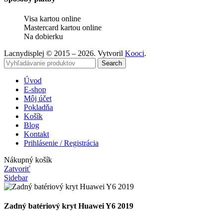
Visa kartou online
Mastercard kartou online
Na dobierku
Lacnydisplej © 2015 – 2026. Vytvoril
Kooci
.
Search
Úvod
E-shop
Môj účet
Pokladňa
Košík
Blog
Kontakt
Prihlásenie / Registrácia
Nákupný košík
Zatvoriť
Sidebar
Zadný batériový kryt Huawei Y6 2019