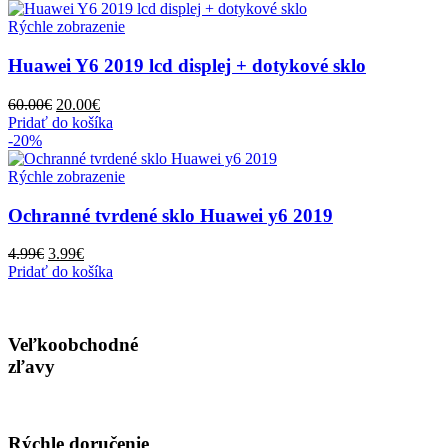
12.00€.
8.00€.
Rýchle zobrazenie
Huawei Y6 2019 lcd displej + dotykové sklo
Pôvodná
Aktuálna
60.00
€
20.00
€
cena
cena
Pridať do košíka
bola:
je:
-20%
60.00€.
20.00€.
Rýchle zobrazenie
Ochranné tvrdené sklo Huawei y6 2019
Pôvodná
Aktuálna
4.99
€
3.99
€
cena
cena
Pridať do košíka
bola:
je:
4.99€.
3.99€.
Veľkoobchodné
zľavy
Rýchle doručenie