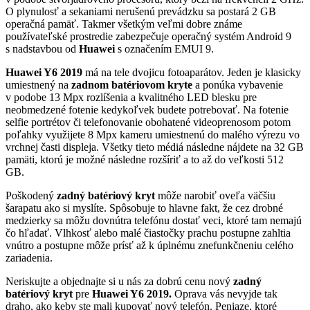
O plynulosť a sekaniami nerušenú prevádzku sa postará 2 GB
operačná pamäť. Takmer všetkým veľmi dobre známe
používateľské prostredie zabezpečuje operačný systém Android 9
s nadstavbou od
Huawei
s označením EMUI 9.
Huawei Y6
2019
má na tele dvojicu fotoaparátov. Jeden je klasicky
umiestnený na
zadnom batériovom kryte
a ponúka vybavenie
v podobe 13 Mpx rozlíšenia a kvalitného LED blesku pre
neobmedzené fotenie kedykoľvek budete potrebovať. Na fotenie
selfie portrétov či telefonovanie obohatené videoprenosom potom
poľahky využijete 8 Mpx kameru umiestnenú do malého výrezu vo
vrchnej časti displeja. Všetky tieto médiá následne nájdete na 32 GB
pamäti, ktorú je možné následne rozšíriť a to až do veľkosti 512
GB.
Poškodený
zadný batériový kryt
môže narobiť oveľa väčšiu
šarapatu ako si myslíte. Spôsobuje to hlavne fakt, že cez drobné
medzierky sa môžu dovnútra telefónu dostať veci, ktoré tam nemajú
čo hľadať. Vlhkosť alebo malé čiastočky prachu postupne zahltia
vnútro a postupne môže prísť až k úplnému znefunkčneniu celého
zariadenia.
Neriskujte a objednajte si u nás za dobrú cenu nový
zadný
batériový kryt
pre
Huawei Y6 2019.
Oprava vás nevyjde tak
draho, ako keby ste mali kupovať nový telefón. Peniaze, ktoré