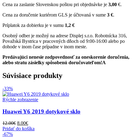
Cena za zaslanie Slovenskou poštou pri objednávke je
3,00
€.
Cena za doručenie kuriérom GLS je účtovaná v sume
3 €
.
Príplatok za dobierku je v sumu
1,2 €
Osobný odber je možný na adrese Displej s.r.o. Robotnícka 316,
Považská Bystrica v pracovných dňoch od 9:00-16:00 alebo po
dohode v inom čase prípadne v inom meste.
Predávajúci nenesie zodpovednosť za oneskorenie doručenia,
alebo stratu zásielky spôsobenú doručovateľom!A
Súvisiace produkty
-33%
Rýchle zobrazenie
Huawei Y6 2019 dotykové sklo
Pôvodná
Aktuálna
12.00
€
8.00
€
cena
cena
Pridať do košíka
bola:
je:
-67%