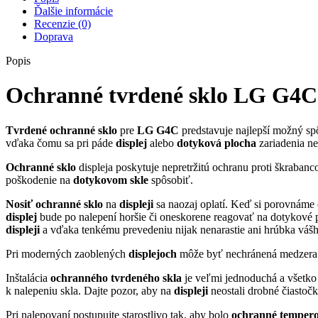
Ďalšie informácie
Recenzie (0)
Doprava
Popis
Ochranné tvrdené sklo LG G4C
Tvrdené
ochranné sklo
pre
LG G4C
predstavuje najlepší možný s
vďaka čomu sa pri páde
displej
alebo
dotyková
plocha
zariadenia n
Ochranné sklo
displeja poskytuje nepretržitú ochranu proti škraban
poškodenie na
dotykovom
skle
spôsobiť.
Nosiť
ochranné sklo
na
displeji
sa naozaj oplatí. Keď si porovnáme
displej
bude po nalepení horšie či oneskorene reagovať na dotykové p
displeji
a vďaka tenkému prevedeniu nijak nenarastie ani hrúbka vášh
Pri moderných zaoblených
displejoch
môže byť nechránená medzera o
Inštalácia
ochranného tvrdeného skla
je veľmi jednoduchá a všetko 
k nalepeniu skla. Dajte pozor, aby na
displeji
neostali drobné čiastoč
Pri nalepovaní postupujte starostlivo tak, aby bolo
ochranné temperov