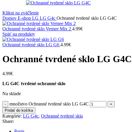
Klikni na zväčšenie
Domov
E-shop
LG
LG G4c
Ochranné tvrdené sklo LG G4C
Ochranné tvrdené sklo Vernee Mix 2
4.99
€
Späť na produkty
Ochranné tvrdené sklo LG G6
4.99
€
Ochranné tvrdené sklo LG G4C
4.99
€
LG G4C tvrdené ochranné sklo
Na sklade
množstvo Ochranné tvrdené sklo LG G4C
Pridať do košíka
Kategórie:
LG G4c
,
Ochranné tvrdené skla
Share:
Popis