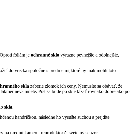
Oproti fóliám je
ochranné
sklo
výrazne pevnejšie a odolnejšie,
ožiť do vrecka spoločne s predmetmi,ktoré by inak mohli toto
chranného skla
zaberie zlomok ich ceny. Nemusíte sa obávať, že
i takmer nevšimnete. Prst sa bude po skle kĺzať rovnako dobre ako po
ého
skla.
lhčenou handričkou, následne ho vysušte suchou a prejdite
y na prednú kameru, reproduktor či svetelný senzor.