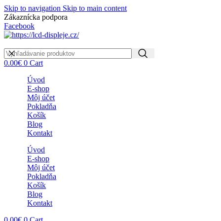
Skip to navigation
Skip to main content
Zákaznícka podpora
info@lacnydisplej.sk
Facebook
0.00
€
0
Cart
Úvod
E-shop
Môj účet
Pokladňa
Košík
Blog
Kontakt
Úvod
E-shop
Môj účet
Pokladňa
Košík
Blog
Kontakt
0.00
€
0
Cart