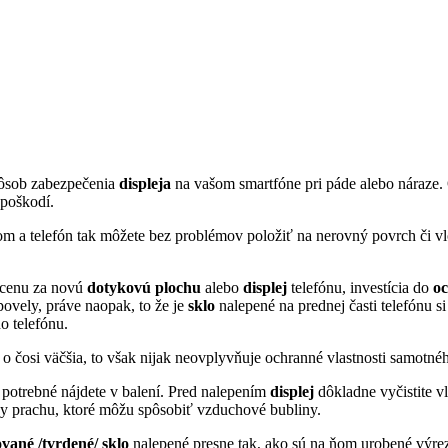
pôsob zabezpečenia
displeja
na vašom smartfóne pri páde alebo náraze. 
epoškodí.
com a telefón tak môžete bez problémov položiť na nerovný povrch či vl
 cenu za novú
dotykovú
plochu
alebo
displej
telefónu, investícia do
o
ovely, práve naopak, to že je
sklo
nalepené na prednej časti telefónu s
o telefónu.
 čosi väčšia, to však nijak neovplyvňuje ochranné vlastnosti samotn
potrebné nájdete v balení. Pred nalepením
displej
dôkladne vyčistite v
ky prachu, ktoré môžu spôsobiť vzduchové bubliny.
ané /tvrdené/ sklo
nalepené presne tak, ako sú na ňom urobené výrez