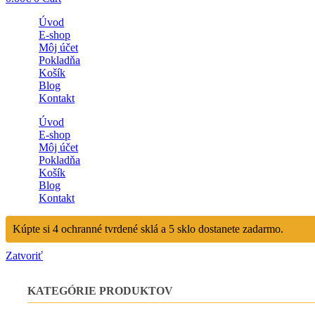
Úvod
E-shop
Môj účet
Pokladňa
Košík
Blog
Kontakt
Úvod
E-shop
Môj účet
Pokladňa
Košík
Blog
Kontakt
Kúpte si 4 ochranné tvrdené sklá a 5 sklo dostanete zadarmo.
Zatvoriť
KATEGÓRIE PRODUKTOV