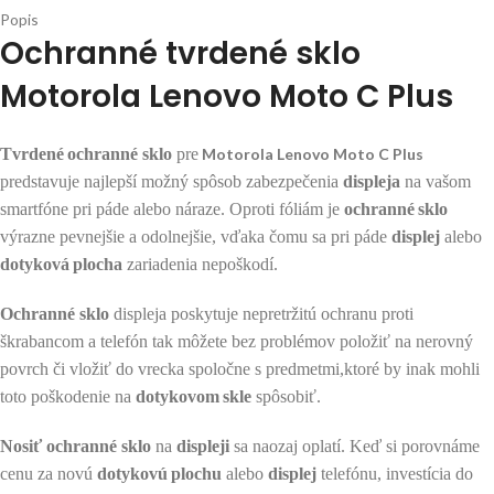
Popis
Ochranné tvrdené sklo
Motorola Lenovo Moto C Plus
Tvrdené
ochranné sklo
pre
Motorola Lenovo Moto C Plus
predstavuje najlepší možný spôsob zabezpečenia
displeja
na vašom
smartfóne pri páde alebo náraze. Oproti fóliám je
ochranné
sklo
výrazne pevnejšie a odolnejšie, vďaka čomu sa pri páde
displej
alebo
dotyková
plocha
zariadenia nepoškodí.
Ochranné sklo
displeja poskytuje nepretržitú ochranu proti
škrabancom a telefón tak môžete bez problémov položiť na nerovný
povrch či vložiť do vrecka spoločne s predmetmi,ktoré by inak mohli
toto poškodenie na
dotykovom
skle
spôsobiť.
Nosiť
ochranné sklo
na
displeji
sa naozaj oplatí. Keď si porovnáme
cenu za novú
dotykovú
plochu
alebo
displej
telefónu, investícia do