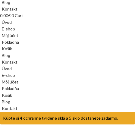
Blog
Kontakt
0.00
€
0
Cart
Úvod
E-shop
Môj účet
Pokladňa
Košík
Blog
Kontakt
Úvod
E-shop
Môj účet
Pokladňa
Košík
Blog
Kontakt
Kúpte si 4 ochranné tvrdené sklá a 5 sklo dostanete zadarmo.