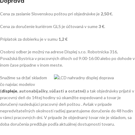
Doprava
Cena za zaslanie Slovenskou poštou pri objednávke je
2,50
€.
Cena za doručenie kuriérom GLS je účtovaná v sume
3 €
.
Príplatok za dobierku je v sumu
1,2 €
Osobný odber je možný na adrese Displej s.r.o. Robotnícka 316,
Považská Bystrica v pracovných dňoch od 9:00-16:00 alebo po dohode v
inom čase prípadne v inom meste.
Snažíme sa držať skladom
čo najviac modelov
(
displeje
, autonabíjačky, súčasti a ostatné)
a tak objednávky prijaté v
pracovný deň do 14tej hodiny sú okamžite expedované a tovar je
doručený nasledujúci pracovný deň poštou . Avšak v prípade
nepredvítateľných okolností radšej garantujeme doručenie do 48 hodín
v rámci pracovných dní. V prípade že objednaný tovar nie je skladom, sa
doba doručenia predlžuje podľa aktuálnej dostupnosti tovaru.