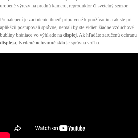
urobené výrezy na prednú kameru, reproduktor či svetelný senzor.
Po nalepení je zariadenie ihneď pripravené k používaniu a ak ste pri
aplikácii postupovali správne, nemali by ste vidieť žiadne vzduchové
bubliny brániace vo výhľade na
displej.
Ak hľadáte zaručenú ochranu
displeja
,
tvrdené ochranné sklo
je správna voľba.