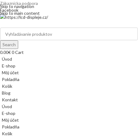
Zákaznícka podpora
info@lacnydisplej.sk
Skip to navigation
Facebook
Skip to main content
Search
0.00
€
0
Cart
Úvod
E-shop
Môj účet
Pokladňa
Košík
Blog
Kontakt
Úvod
E-shop
Môj účet
Pokladňa
Košík