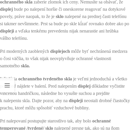
ochranného skla
zaberie zlomok ich ceny. Nemusíte sa obávať, že
displej
bude po nalepení horšie či oneskorene reagovať na dotykové
povely, práve naopak, to že je
sklo
nalepené na prednej časti telefónu
si takmer nevšimnete. Prst sa bude po skle kĺzať rovnako dobre ako po
displeji
a vďaka tenkému prevedeniu nijak nenarastie ani hrúbka
vášho telefónu.
Pri moderných zaoblených
displejoch
môže byť nechránená medzera
o čosi väčšia, to však nijak neovplyvňuje ochranné vlastnosti
samotného
skla.
Inštalácia
ochranného tvrdeného skla
je veľmi jednoduchá a všetko
potrebné nájdete v balení. Pred nalepením
displej
dôkladne vyčistite
vlhčenou handričkou, následne ho vysušte suchou a prejdite
k nalepeniu skla. Dajte pozor, aby na
displeji
neostali drobné čiastočky
prachu, ktoré môžu spôsobiť vzduchové bubliny.
Pri nalepovaní postupujte starostlivo tak, aby bolo
ochranné
temperované /tvrdené/ sklo
nalepené presne tak, ako sú na ňom