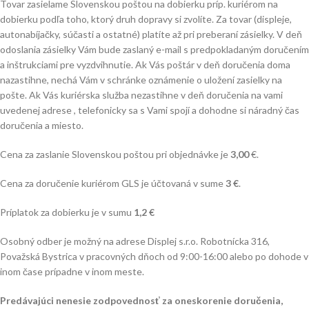
Tovar zasielame Slovenskou poštou na dobierku príp. kuriérom na
dobierku podľa toho, ktorý druh dopravy si zvolíte. Za tovar (displeje,
autonabíjačky, súčasti a ostatné) platíte až pri preberaní zásielky. V deň
odoslania zásielky Vám bude zaslaný e-mail s predpokladaným doručením
a inštrukciami pre vyzdvihnutie. Ak Vás poštár v deň doručenia doma
nazastihne, nechá Vám v schránke oznámenie o uložení zasielky na
pošte. Ak Vás kuriérska služba nezastihne v deň doručenia na vami
uvedenej adrese , telefonicky sa s Vami spojí a dohodne si náradný čas
doručenia a miesto.
Cena za zaslanie Slovenskou poštou pri objednávke je
3,00
€.
Cena za doručenie kuriérom GLS je účtovaná v sume
3 €
.
Príplatok za dobierku je v sumu
1,2 €
Osobný odber je možný na adrese Displej s.r.o. Robotnícka 316,
Považská Bystrica v pracovných dňoch od 9:00-16:00 alebo po dohode v
inom čase prípadne v inom meste.
Predávajúci nenesie zodpovednosť za oneskorenie doručenia,