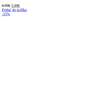
Pôvodná
Aktuálna
6.99
€
5.99
€
cena
cena
Pridať do košíka
bola:
je:
-25%
6.99€.
5.99€.