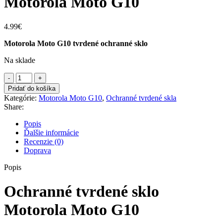
Motorola Moto G10
4.99
€
Motorola Moto G10 tvrdené ochranné sklo
Na sklade
množstvo
Ochranné
Pridať do košíka
tvrdené
Kategórie:
Motorola Moto G10
,
Ochranné tvrdené skla
sklo
Share:
Motorola
Moto
Popis
G10
Ďalšie informácie
Recenzie (0)
Doprava
Popis
Ochranné tvrdené sklo
Motorola Moto G10