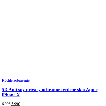
Rýchle zobrazenie
5D Anti spy privacy ochranné tvrdené sklo Apple
iPhone X
Pôvodná
Aktuálna
6.99
€
5.99
€