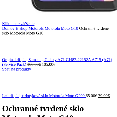
Klikni na zväčšenie
Domov
E-shop
Motorola
Motorola Moto G10
Ochranné tvrdené
sklo Motorola Moto G10
Original displej Samsung Galaxy A71 GH82-22152A A715 (A71)
Pôvodná
Aktuálna
(Service Pack)
160.00
€
105.00
€
cena
cena
Späť na produkty
bola:
je:
160.00€.
105.00€.
Pôvodná
Aktu
Lcd displej + dotykové sklo Motorola Moto G200
65.00
€
39.00
€
cena
cena
bola:
je:
Ochranné tvrdené sklo
65.00€.
39.0