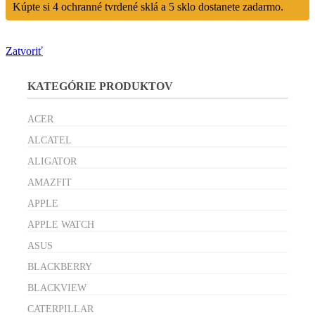
Kúpte si 4 ochranné tvrdené sklá a 5 sklo dostanete zadarmo.
Zatvoriť
KATEGÓRIE PRODUKTOV
ACER
ALCATEL
ALIGATOR
AMAZFIT
APPLE
APPLE WATCH
ASUS
BLACKBERRY
BLACKVIEW
CATERPILLAR