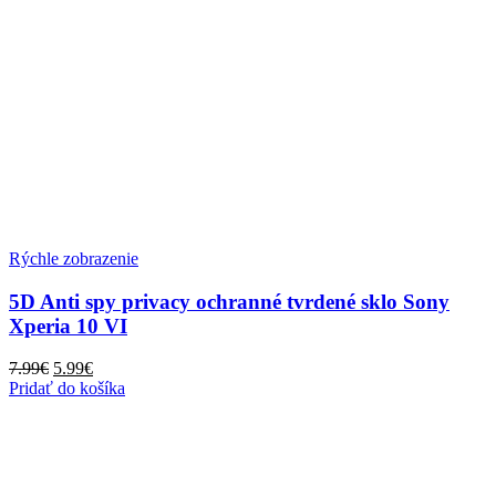
Rýchle zobrazenie
5D Anti spy privacy ochranné tvrdené sklo Sony
Xperia 10 VI
Pôvodná
Aktuálna
7.99
€
5.99
€
cena
cena
Pridať do košíka
bola:
je:
7.99€.
5.99€.