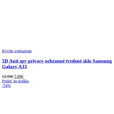
Rýchle zobrazenie
5D Anti spy privacy ochranné tvrdené sklo Samsung
Galaxy A33
Pôvodná
Aktuálna
12.99
€
5.99
€
cena
cena
Pridať do košíka
bola:
je:
-54%
12.99€.
5.99€.