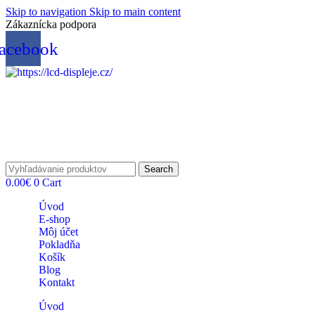
Skip to navigation
Skip to main content
Zákaznícka podpora
info@lacnydisplej.sk
acebook
Search
0.00
€
0
Cart
Úvod
E-shop
Môj účet
Pokladňa
Košík
Blog
Kontakt
Úvod