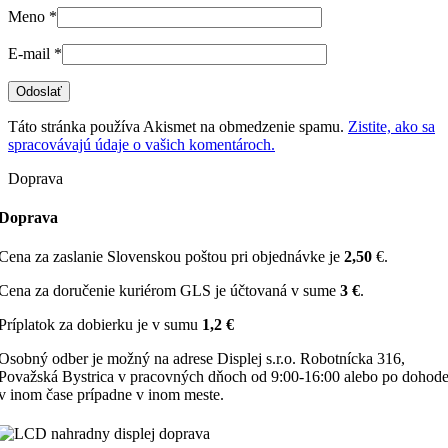
Meno
*
E-mail
*
Táto stránka používa Akismet na obmedzenie spamu.
Zistite, ako sa
spracovávajú údaje o vašich komentároch.
Doprava
Doprava
Cena za zaslanie Slovenskou poštou pri objednávke je
2,50
€.
Cena za doručenie kuriérom GLS je účtovaná v sume
3 €
.
Príplatok za dobierku je v sumu
1,2 €
Osobný odber je možný na adrese Displej s.r.o. Robotnícka 316,
Považská Bystrica v pracovných dňoch od 9:00-16:00 alebo po dohod
v inom čase prípadne v inom meste.