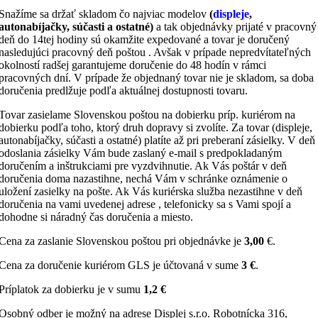
Snažíme sa držať skladom čo najviac modelov
(
displeje
,
autonabíjačky, súčasti a ostatné)
a tak objednávky prijaté v pracovný
deň do 14tej hodiny sú okamžite expedované a tovar je doručený
nasledujúci pracovný deň poštou . Avšak v prípade nepredvítateľných
okolností radšej garantujeme doručenie do 48 hodín v rámci
pracovných dní. V prípade že objednaný tovar nie je skladom, sa doba
doručenia predlžuje podľa aktuálnej dostupnosti tovaru.
Tovar zasielame Slovenskou poštou na dobierku príp. kuriérom na
dobierku podľa toho, ktorý druh dopravy si zvolíte. Za tovar (displeje,
autonabíjačky, súčasti a ostatné) platíte až pri preberaní zásielky. V deň
odoslania zásielky Vám bude zaslaný e-mail s predpokladaným
doručením a inštrukciami pre vyzdvihnutie. Ak Vás poštár v deň
doručenia doma nazastihne, nechá Vám v schránke oznámenie o
uložení zasielky na pošte. Ak Vás kuriérska služba nezastihne v deň
doručenia na vami uvedenej adrese , telefonicky sa s Vami spojí a
dohodne si náradný čas doručenia a miesto.
Cena za zaslanie Slovenskou poštou pri objednávke je
3,00
€.
Cena za doručenie kuriérom GLS je účtovaná v sume
3 €
.
Príplatok za dobierku je v sumu
1,2 €
Osobný odber je možný na adrese Displej s.r.o. Robotnícka 316,