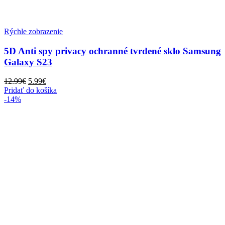
Rýchle zobrazenie
5D Anti spy privacy ochranné tvrdené sklo Samsung
Galaxy S23
Pôvodná
Aktuálna
12.99
€
5.99
€
cena
cena
Pridať do košíka
bola:
je:
-14%
12.99€.
5.99€.