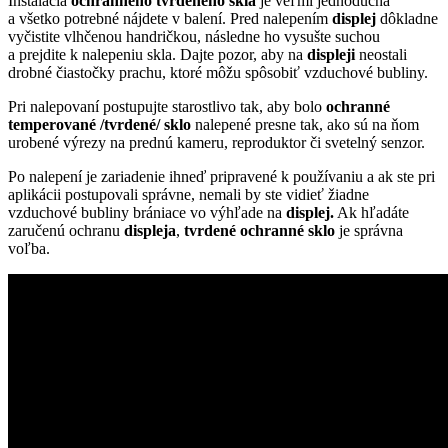
Inštalácia
ochranného tvrdeného skla
je veľmi jednoduchá
a všetko potrebné nájdete v balení. Pred nalepením
displej
dôkladne
vyčistite vlhčenou handričkou, následne ho vysušte suchou
a prejdite k nalepeniu skla. Dajte pozor, aby na
displeji
neostali
drobné čiastočky prachu, ktoré môžu spôsobiť vzduchové bubliny.
Pri nalepovaní postupujte starostlivo tak, aby bolo
ochranné
temperované /tvrdené/ sklo
nalepené presne tak, ako sú na ňom
urobené výrezy na prednú kameru, reproduktor či svetelný senzor.
Po nalepení je zariadenie ihneď pripravené k používaniu a ak ste pri
aplikácii postupovali správne, nemali by ste vidieť žiadne
vzduchové bubliny brániace vo výhľade na
displej.
Ak hľadáte
zaručenú ochranu
displeja
,
tvrdené ochranné sklo
je správna
voľba.