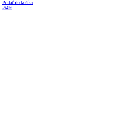
cena
cena
Pridať do košíka
bola:
je:
-54%
6.99€.
5.99€.