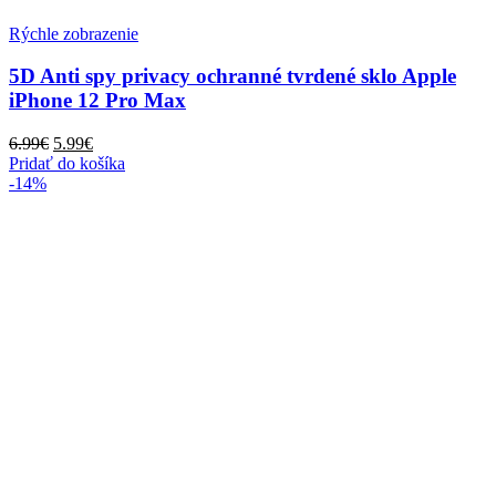
Rýchle zobrazenie
5D Anti spy privacy ochranné tvrdené sklo Apple
iPhone 12 Pro Max
Pôvodná
Aktuálna
6.99
€
5.99
€
cena
cena
Pridať do košíka
bola:
je:
-14%
6.99€.
5.99€.