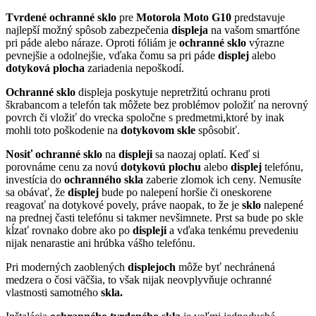
Tvrdené
ochranné sklo
pre
Motorola Moto G10
predstavuje
najlepší možný spôsob zabezpečenia
displeja
na vašom smartfóne
pri páde alebo náraze. Oproti fóliám je
ochranné
sklo
výrazne
pevnejšie a odolnejšie, vďaka čomu sa pri páde
displej
alebo
dotyková
plocha
zariadenia nepoškodí.
Ochranné sklo
displeja poskytuje nepretržitú ochranu proti
škrabancom a telefón tak môžete bez problémov položiť na nerovný
povrch či vložiť do vrecka spoločne s predmetmi,ktoré by inak
mohli toto poškodenie na
dotykovom
skle
spôsobiť.
Nosiť
ochranné sklo
na
displeji
sa naozaj oplatí. Keď si
porovnáme cenu za novú
dotykovú
plochu
alebo
displej
telefónu,
investícia do
ochranného skla
zaberie zlomok ich ceny. Nemusíte
sa obávať, že
displej
bude po nalepení horšie či oneskorene
reagovať na dotykové povely, práve naopak, to že je
sklo
nalepené
na prednej časti telefónu si takmer nevšimnete. Prst sa bude po skle
kĺzať rovnako dobre ako po
displeji
a vďaka tenkému prevedeniu
nijak nenarastie ani hrúbka vášho telefónu.
Pri moderných zaoblených
displejoch
môže byť nechránená
medzera o čosi väčšia, to však nijak neovplyvňuje ochranné
vlastnosti samotného
skla.