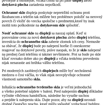
pevnejšie a odolnejšie, vďaka čomu sa pri páde
displej
alebo
dotyková
plocha
zariadenia nepoškodí.
Ochranné sklo
displeja poskytuje nepretržitú ochranu proti
škrabancom a telefón tak môžete bez problémov položiť na nerovný
povrch či vložiť do vrecka spoločne s predmetmi,ktoré by inak
mohli toto poškodenie na
dotykovom
skle
spôsobiť.
Nosiť
ochranné sklo
na
displeji
sa naozaj oplatí. Keď si
porovnáme cenu za novú
dotykovú
plochu
alebo
displej
telefónu,
investícia do
ochranného skla
zaberie zlomok ich ceny. Nemusíte
sa obávať, že
displej
bude po nalepení horšie či oneskorene
reagovať na dotykové povely, práve naopak, to že je
sklo
nalepené
na prednej časti telefónu si takmer nevšimnete. Prst sa bude po skle
kĺzať rovnako dobre ako po
displeji
a vďaka tenkému prevedeniu
nijak nenarastie ani hrúbka vášho telefónu.
Pri moderných zaoblených
displejoch
môže byť nechránená
medzera o čosi väčšia, to však nijak neovplyvňuje ochranné
vlastnosti samotného
skla.
Inštalácia
ochranného tvrdeného skla
je veľmi jednoduchá
a všetko potrebné nájdete v balení. Pred nalepením
displej
dôkladne
vyčistite vlhčenou handričkou, následne ho vysušte suchou
a prejdite k nalepeniu skla. Dajte pozor, aby na
displeji
neostali
drobné čiastočky prachu, ktoré môžu spôsobiť vzduchové bubliny.