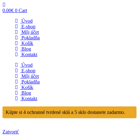
0.00
€
0
Cart
Úvod
E-shop
Môj účet
Pokladňa
Košík
Blog
Kontakt
Úvod
E-shop
Môj účet
Pokladňa
Košík
Blog
Kontakt
Kúpte si 4 ochranné tvrdené sklá a 5 sklo dostanete zadarmo.
Zatvoriť