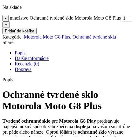
Na sklade
množstvo Ochranné tvrdené sklo Motorola Moto G8 Plus
Pridať do košíka
Kategórie:
Motorola Moto G8 Plus
,
Ochranné tvrdené skla
Share:
Popis
Ďalšie informácie
Recenzie (0)
Doprava
Popis
Ochranné tvrdené sklo
Motorola Moto G8 Plus
Tvrdené
ochranné sklo
pre
Motorola G8 Play
predstavuje
najlepší možný spôsob zabezpečenia
displeja
na vašom smartfóne
pri páde alebo náraze. Oproti fóliám je
ochranné
sklo
výrazne