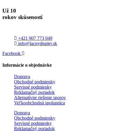
Už 10
rokov skúseností
+421 907 773 049
info@lacnydisplej.sk
Facebook
Informácie o objednávke
Doprava
Obchodné podmienky
Servisné podmienky
Reklamačný poriadok
Alternatívne riešenie sporov
Veľkoobchodná spolupráca
Doprava
Obchodné podmienky
Servisné podmienky
Reklamačný poriadok