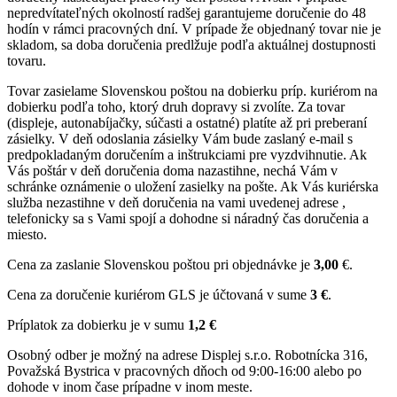
nepredvítateľných okolností radšej garantujeme doručenie do 48
hodín v rámci pracovných dní. V prípade že objednaný tovar nie je
skladom, sa doba doručenia predlžuje podľa aktuálnej dostupnosti
tovaru.
Tovar zasielame Slovenskou poštou na dobierku príp. kuriérom na
dobierku podľa toho, ktorý druh dopravy si zvolíte. Za tovar
(displeje, autonabíjačky, súčasti a ostatné) platíte až pri preberaní
zásielky. V deň odoslania zásielky Vám bude zaslaný e-mail s
predpokladaným doručením a inštrukciami pre vyzdvihnutie. Ak
Vás poštár v deň doručenia doma nazastihne, nechá Vám v
schránke oznámenie o uložení zasielky na pošte. Ak Vás kuriérska
služba nezastihne v deň doručenia na vami uvedenej adrese ,
telefonicky sa s Vami spojí a dohodne si náradný čas doručenia a
miesto.
Cena za zaslanie Slovenskou poštou pri objednávke je
3,00
€.
Cena za doručenie kuriérom GLS je účtovaná v sume
3 €
.
Príplatok za dobierku je v sumu
1,2 €
Osobný odber je možný na adrese Displej s.r.o. Robotnícka 316,
Považská Bystrica v pracovných dňoch od 9:00-16:00 alebo po
dohode v inom čase prípadne v inom meste.