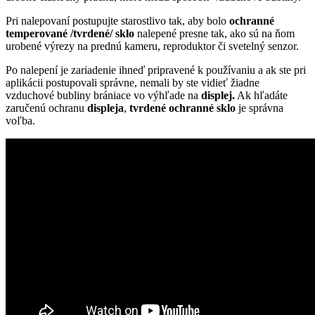
Pri nalepovaní postupujte starostlivo tak, aby bolo
ochranné
temperované /tvrdené/ sklo
nalepené presne tak, ako sú na ňom
urobené výrezy na prednú kameru, reproduktor či svetelný senzor.
Po nalepení je zariadenie ihneď pripravené k používaniu a ak ste pri
aplikácii postupovali správne, nemali by ste vidieť žiadne
vzduchové bubliny brániace vo výhľade na
displej.
Ak hľadáte
zaručenú ochranu
displeja
,
tvrdené ochranné sklo
je správna
voľba.