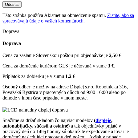
Táto stránka používa Akismet na obmedzenie spamu.
Zistite, ako sa
spracovávajú údaje o vašich komentároch.
Doprava
Doprava
Cena za zaslanie Slovenskou poštou pri objednávke je
2,50
€.
Cena za doručenie kuriérom GLS je účtovaná v sume
3 €
.
Príplatok za dobierku je v sumu
1,2 €
Osobný odber je možný na adrese Displej s.r.o. Robotnícka 316,
Považská Bystrica v pracovných dňoch od 9:00-16:00 alebo po
dohode v inom čase prípadne v inom meste.
Snažíme sa držať skladom čo najviac modelov
(
displeje
,
autonabíjačky, súčasti a ostatné)
a tak objednávky prijaté v
pracovný deň do 14tej hodiny sú okamžite expedované a tovar je
doručený nasledujúci pracovný deň poštou . Avšak v prípade