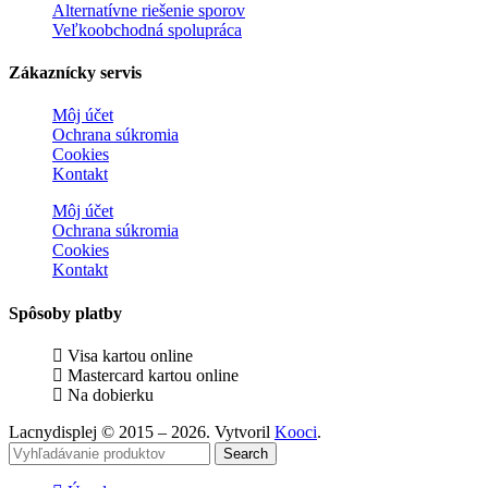
Alternatívne riešenie sporov
Veľkoobchodná spolupráca
Zákaznícky servis
Môj účet
Ochrana súkromia
Cookies
Kontakt
Môj účet
Ochrana súkromia
Cookies
Kontakt
Spôsoby platby
Visa kartou online
Mastercard kartou online
Na dobierku
Lacnydisplej © 2015 – 2026. Vytvoril
Kooci
.
Search