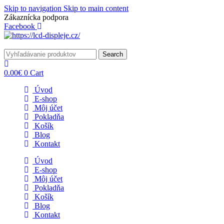
Skip to navigation
Skip to main content
Zákaznícka podpora
info@lacnydisplej.sk
Facebook
Search
0.00
€
0
Cart
Úvod
E-shop
Môj účet
Pokladňa
Košík
Blog
Kontakt
Úvod
E-shop
Môj účet
Pokladňa
Košík
Blog
Kontakt