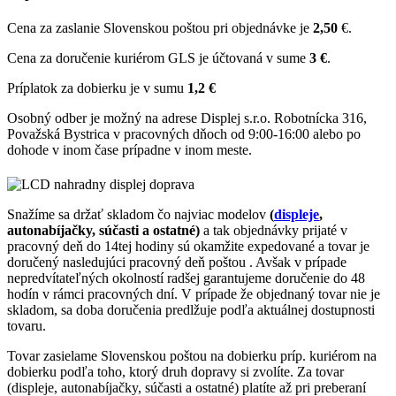
Cena za zaslanie Slovenskou poštou pri objednávke je
2,50
€.
Cena za doručenie kuriérom GLS je účtovaná v sume
3 €
.
Príplatok za dobierku je v sumu
1,2 €
Osobný odber je možný na adrese Displej s.r.o. Robotnícka 316,
Považská Bystrica v pracovných dňoch od 9:00-16:00 alebo po
dohode v inom čase prípadne v inom meste.
Snažíme sa držať skladom čo najviac modelov
(
displeje
,
autonabíjačky, súčasti a ostatné)
a tak objednávky prijaté v
pracovný deň do 14tej hodiny sú okamžite expedované a tovar je
doručený nasledujúci pracovný deň poštou . Avšak v prípade
nepredvítateľných okolností radšej garantujeme doručenie do 48
hodín v rámci pracovných dní. V prípade že objednaný tovar nie je
skladom, sa doba doručenia predlžuje podľa aktuálnej dostupnosti
tovaru.
Tovar zasielame Slovenskou poštou na dobierku príp. kuriérom na
dobierku podľa toho, ktorý druh dopravy si zvolíte. Za tovar
(displeje, autonabíjačky, súčasti a ostatné) platíte až pri preberaní