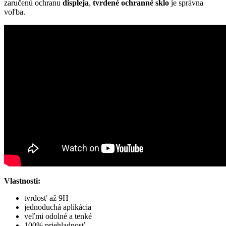
zaručenú ochranu
displeja
,
tvrdené ochranné sklo
je správna
voľba.
Vlastnosti:
tvrdosť až 9H
jednoduchá aplikácia
veľmi odolné a tenké
100% priehladnosť