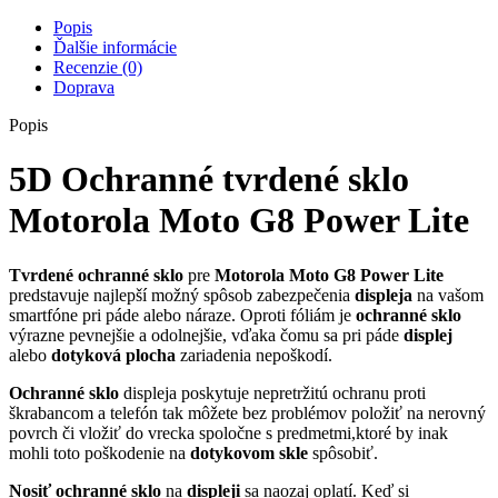
Popis
Ďalšie informácie
Recenzie (0)
Doprava
Popis
5D Ochranné tvrdené sklo
Motorola Moto G8 Power Lite
Tvrdené
ochranné sklo
pre
Motorola Moto G8 Power Lite
predstavuje najlepší možný spôsob zabezpečenia
displeja
na vašom
smartfóne pri páde alebo náraze. Oproti fóliám je
ochranné
sklo
výrazne pevnejšie a odolnejšie, vďaka čomu sa pri páde
displej
alebo
dotyková
plocha
zariadenia nepoškodí.
Ochranné sklo
displeja poskytuje nepretržitú ochranu proti
škrabancom a telefón tak môžete bez problémov položiť na nerovný
povrch či vložiť do vrecka spoločne s predmetmi,ktoré by inak
mohli toto poškodenie na
dotykovom
skle
spôsobiť.
Nosiť
ochranné sklo
na
displeji
sa naozaj oplatí. Keď si