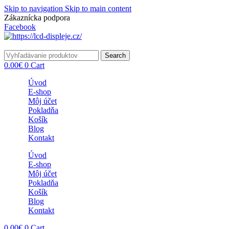
Skip to navigation
Skip to main content
Zákaznícka podpora
info@lacnydisplej.sk
Facebook
Search
0.00
€
0
Cart
Úvod
E-shop
Môj účet
Pokladňa
Košík
Blog
Kontakt
Úvod
E-shop
Môj účet
Pokladňa
Košík
Blog
Kontakt
0.00
€
0
Cart