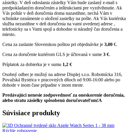
zásielky. V deň odoslania zásielky Vám bude zaslaný e-mail s
predpokladaným doručením a inštrukciami pre vyzdvihnutie. Ak
Vás poštár v deň doručenia doma nazastihne, nechá Vám v
schránke oznámenie o uložení zasielky na pošte. Ak Vás kuriérska
služba nezastihne v deň doručenia na vami uvedenej adrese ,
telefonicky sa s Vami spojí a dohodne si náradný čas doručenia a
miesto.
Cena za zaslanie Slovenskou poštou pri objednávke je
3,00
€.
Cena za doručenie kuriérom GLS je účtovaná v sume
3 €
.
Príplatok za dobierku je v sumu
1,2 €
Osobný odber je možný na adrese Displej s.r.o. Robotnícka 316,
Považská Bystrica v pracovných dňoch od 9:00-16:00 alebo po
dohode v inom čase prípadne v inom meste.
Predávajúci nenesie zodpovednosť za oneskorenie doručenia,
alebo stratu zásielky spôsobenú doručovateľom!A
Súvisiace produkty
Rýchle zobrazenie