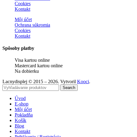
Cookies
Kontakt
Môj účet
Ochrana súkromia
Cookies
Kontakt
Spôsoby platby
Visa kartou online
Mastercard kartou online
Na dobierku
Lacnydisplej © 2015 – 2026. Vytvoril
Kooci
.
Search
Úvod
E-shop
Môj účet
Pokladňa
Košík
Blog
Kontakt
Prihlásenie / Registrácia