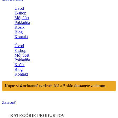
Úvod
E-shop
Môj účet
Pokladňa
Košík
Blog
Kontakt
Úvod
E-shop
Môj účet
Pokladňa
Košík
Blog
Kontakt
Kúpte si 4 ochranné tvrdené sklá a 5 sklo dostanete zadarmo.
Zatvoriť
KATEGÓRIE PRODUKTOV