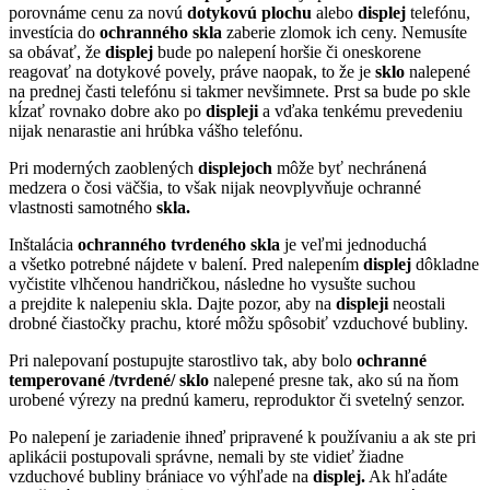
porovnáme cenu za novú
dotykovú
plochu
alebo
displej
telefónu,
investícia do
ochranného skla
zaberie zlomok ich ceny. Nemusíte
sa obávať, že
displej
bude po nalepení horšie či oneskorene
reagovať na dotykové povely, práve naopak, to že je
sklo
nalepené
na prednej časti telefónu si takmer nevšimnete. Prst sa bude po skle
kĺzať rovnako dobre ako po
displeji
a vďaka tenkému prevedeniu
nijak nenarastie ani hrúbka vášho telefónu.
Pri moderných zaoblených
displejoch
môže byť nechránená
medzera o čosi väčšia, to však nijak neovplyvňuje ochranné
vlastnosti samotného
skla.
Inštalácia
ochranného tvrdeného skla
je veľmi jednoduchá
a všetko potrebné nájdete v balení. Pred nalepením
displej
dôkladne
vyčistite vlhčenou handričkou, následne ho vysušte suchou
a prejdite k nalepeniu skla. Dajte pozor, aby na
displeji
neostali
drobné čiastočky prachu, ktoré môžu spôsobiť vzduchové bubliny.
Pri nalepovaní postupujte starostlivo tak, aby bolo
ochranné
temperované /tvrdené/ sklo
nalepené presne tak, ako sú na ňom
urobené výrezy na prednú kameru, reproduktor či svetelný senzor.
Po nalepení je zariadenie ihneď pripravené k používaniu a ak ste pri
aplikácii postupovali správne, nemali by ste vidieť žiadne
vzduchové bubliny brániace vo výhľade na
displej.
Ak hľadáte