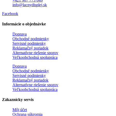
+421 907 773 049
info@lacnydisplej.sk
Facebook
Informácie o objednávke
Doprava
Obchodné podmienky
Servisné podmienky
Reklamačný poriadok
Alternatívne riešenie sporov
Veľkoobchodná spolupráca
Doprava
Obchodné podmienky
Servisné podmienky
Reklamačný poriadok
Alternatívne riešenie sporov
Veľkoobchodná spolupráca
Zákaznícky servis
Môj účet
Ochrana súkromia