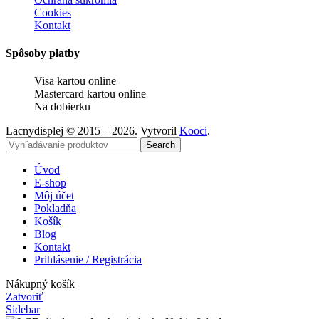
Cookies
Kontakt
Spôsoby platby
Visa kartou online
Mastercard kartou online
Na dobierku
Lacnydisplej © 2015 – 2026. Vytvoril
Kooci
.
Search
Úvod
E-shop
Môj účet
Pokladňa
Košík
Blog
Kontakt
Prihlásenie / Registrácia
Nákupný košík
Zatvoriť
Sidebar