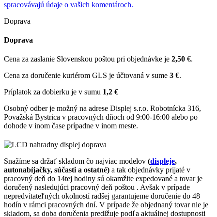
spracovávajú údaje o vašich komentároch.
Doprava
Doprava
Cena za zaslanie Slovenskou poštou pri objednávke je
2,50
€.
Cena za doručenie kuriérom GLS je účtovaná v sume
3 €
.
Príplatok za dobierku je v sumu
1,2 €
Osobný odber je možný na adrese Displej s.r.o. Robotnícka 316,
Považská Bystrica v pracovných dňoch od 9:00-16:00 alebo po
dohode v inom čase prípadne v inom meste.
Snažíme sa držať skladom čo najviac modelov
(
displeje
,
autonabíjačky, súčasti a ostatné)
a tak objednávky prijaté v
pracovný deň do 14tej hodiny sú okamžite expedované a tovar je
doručený nasledujúci pracovný deň poštou . Avšak v prípade
nepredvítateľných okolností radšej garantujeme doručenie do 48
hodín v rámci pracovných dní. V prípade že objednaný tovar nie je
skladom, sa doba doručenia predlžuje podľa aktuálnej dostupnosti