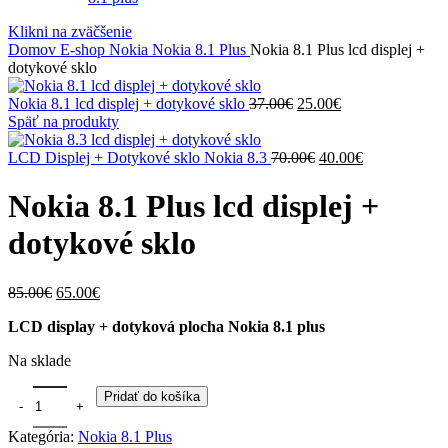
Klikni na zväčšenie
Domov
E-shop
Nokia
Nokia 8.1 Plus
Nokia 8.1 Plus lcd displej +
dotykové sklo
Pôvodná
Aktuálna
Nokia 8.1 lcd displej + dotykové sklo
37.00
€
25.00
€
cena
cena
Späť na produkty
bola:
je:
37.00€.
Pôvodná
25.00€.
Aktuálna
LCD Displej + Dotykové sklo Nokia 8.3
70.00
€
40.00
€
cena
cena
bola:
je:
Nokia 8.1 Plus lcd displej +
70.00€.
40.00€.
dotykové sklo
Pôvodná
Aktuálna
85.00
€
65.00
€
cena
cena
LCD display + dotyková plocha Nokia 8.1 plus
bola:
je:
85.00€.
65.00€.
Na sklade
množstvo Nokia 8.1 Plus lcd displej + dotykové sklo
Pridať do košíka
Kategória:
Nokia 8.1 Plus