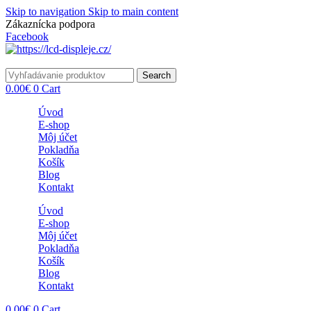
Skip to navigation
Skip to main content
Zákaznícka podpora
info@lacnydisplej.sk
Facebook
Search
0.00
€
0
Cart
Úvod
E-shop
Môj účet
Pokladňa
Košík
Blog
Kontakt
Úvod
E-shop
Môj účet
Pokladňa
Košík
Blog
Kontakt
0.00
€
0
Cart