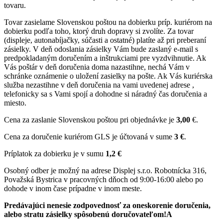
tovaru.
Tovar zasielame Slovenskou poštou na dobierku príp. kuriérom na
dobierku podľa toho, ktorý druh dopravy si zvolíte. Za tovar
(displeje, autonabíjačky, súčasti a ostatné) platíte až pri preberaní
zásielky. V deň odoslania zásielky Vám bude zaslaný e-mail s
predpokladaným doručením a inštrukciami pre vyzdvihnutie. Ak
Vás poštár v deň doručenia doma nazastihne, nechá Vám v
schránke oznámenie o uložení zasielky na pošte. Ak Vás kuriérska
služba nezastihne v deň doručenia na vami uvedenej adrese ,
telefonicky sa s Vami spojí a dohodne si náradný čas doručenia a
miesto.
Cena za zaslanie Slovenskou poštou pri objednávke je
3,00
€.
Cena za doručenie kuriérom GLS je účtovaná v sume
3 €
.
Príplatok za dobierku je v sumu
1,2 €
Osobný odber je možný na adrese Displej s.r.o. Robotnícka 316,
Považská Bystrica v pracovných dňoch od 9:00-16:00 alebo po
dohode v inom čase prípadne v inom meste.
Predávajúci nenesie zodpovednosť za oneskorenie doručenia,
alebo stratu zásielky spôsobenú doručovateľom!A