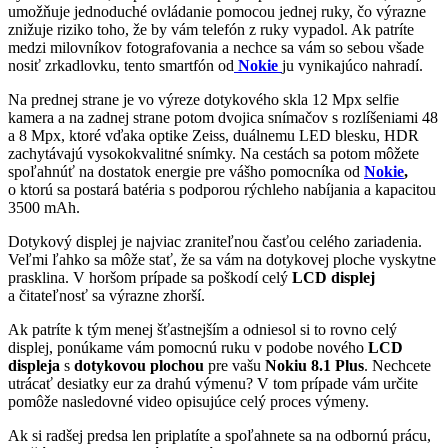
umožňuje jednoduché ovládanie pomocou jednej ruky, čo výrazne
znižuje riziko toho, že by vám telefón z ruky vypadol. Ak patríte
medzi milovníkov fotografovania a nechce sa vám so sebou všade
nosiť zrkadlovku, tento smartfón od
Nokie
ju vynikajúco nahradí.
Na prednej strane je vo výreze dotykového skla 12 Mpx selfie
kamera a na zadnej strane potom dvojica snímačov s rozlíšeniami 48
a 8 Mpx, ktoré vďaka optike Zeiss, duálnemu LED blesku, HDR
zachytávajú vysokokvalitné snímky. Na cestách sa potom môžete
spoľahnúť na dostatok energie pre vášho pomocníka od
Nokie
,
o ktorú sa postará batéria s podporou rýchleho nabíjania a kapacitou
3500 mAh.
Dotykový displej je najviac zraniteľnou časťou celého zariadenia.
Veľmi ľahko sa môže stať, že sa vám na dotykovej ploche vyskytne
prasklina. V horšom prípade sa poškodí celý
LCD displej
a čitateľnosť sa výrazne zhorší.
Ak patríte k tým menej šťastnejším a odniesol si to rovno celý
displej, ponúkame vám pomocnú ruku v podobe nového
LCD
displeja
s
dotykovou plochou
pre vašu
Nokiu 8.1 Plus
. Nechcete
utrácať desiatky eur za drahú výmenu? V tom prípade vám určite
pomôže nasledovné video opisujúce celý proces výmeny.
Ak si radšej predsa len priplatíte a spoľahnete sa na odbornú prácu,