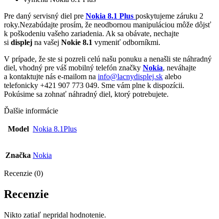
Pre daný servisný diel pre
Nokia 8.1 Plus
poskytujeme záruku 2
roky.Nezabúdajte prosím, že neodbornou manipuláciou môže dôjsť
k poškodeniu vašeho zariadenia. Ak sa obávate, nechajte
si
displej
na vašej
Nokie 8.1
vymeniť odborníkmi.
V prípade, že ste si pozreli celú našu ponuku a nenašli ste náhradný
diel, vhodný pre váš mobilný telefón značky
Nokia
, neváhajte
a kontaktujte nás e-mailom na
info@lacnydisplej.sk
alebo
telefonicky +421 907 773 049. Sme vám plne k dispozícii.
Pokúsime sa zohnať náhradný diel, ktorý potrebujete.
Ďalšie informácie
Model
Nokia 8.1Plus
Značka
Nokia
Recenzie (0)
Recenzie
Nikto zatiaľ nepridal hodnotenie.