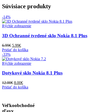
Súvisiace produkty
-14%
Rýchle zobrazenie
3D Ochranné tvrdené sklo Nokia 8.1 Plus
Pôvodná
Aktuálna
6.99
€
5.99
€
cena
cena
Pridať do košíka
bola:
je:
-33%
6.99€.
5.99€.
Rýchle zobrazenie
Dotykové sklo Nokia 8.1 Plus
Pôvodná
Aktuálna
12.00
€
8.00
€
cena
cena
Pridať do košíka
bola:
je:
12.00€.
8.00€.
Veľkoobchodné
zľavy