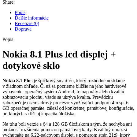
Share:
Popis
Ďalšie informácie
Recenzie (0)
Doprava
Popis
Nokia 8.1 Plus lcd displej +
dotykové sklo
Nokia 8.1 Plu
s je špičkový smartfón, ktorý rozhodne nesklame
v žiadnom ohľade. Či už sa pozrieme bližšie na jeho hardvérové
vybavenie, operačný systém Android, fotoaparáty alebo kvalitú
zobrazovaciu plochu, všade sa ukrýva kvalita. Prevádzku
zabezpečuje osemjadrový procesor využívajúci podporu 4 resp. 6
GB operačnej pamäte, záleží od konkrétnej pamäťovej konfigurácie,
pri ktorých sa líši aj kapacita úložiska.
Na trhu boli verzie s 64 a 128 GB úložiskom s tým, že nechýba ani
možnosť rozšírenia pomocou pamäťovej karty. Kvalitný obraz si
vychutnáte na 6,22-palcovom displeji s pomerom strán 21:9, ktorý