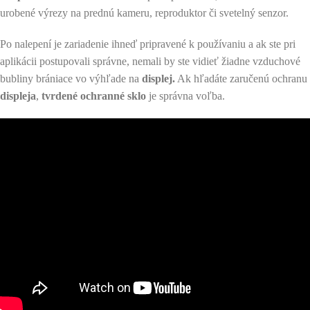
urobené výrezy na prednú kameru, reproduktor či svetelný senzor.
Po nalepení je zariadenie ihneď pripravené k používaniu a ak ste pri
aplikácii postupovali správne, nemali by ste vidieť žiadne vzduchové
bubliny brániace vo výhľade na
displej.
Ak hľadáte zaručenú ochranu
displeja
,
tvrdené ochranné sklo
je správna voľba.