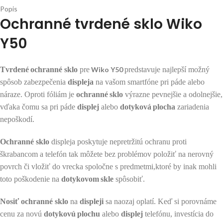
Popis
Ochranné tvrdené sklo Wiko
Y50
Tvrdené
ochranné sklo
pre
Wiko Y50
predstavuje najlepší možný
spôsob zabezpečenia
displeja
na vašom smartfóne pri páde alebo
náraze. Oproti fóliám je
ochranné
sklo
výrazne pevnejšie a odolnejšie,
vďaka čomu sa pri páde
displej
alebo
dotyková
plocha
zariadenia
nepoškodí.
Ochranné sklo
displeja poskytuje nepretržitú ochranu proti
škrabancom a telefón tak môžete bez problémov položiť na nerovný
povrch či vložiť do vrecka spoločne s predmetmi,ktoré by inak mohli
toto poškodenie na
dotykovom
skle
spôsobiť.
Nosiť
ochranné sklo
na
displeji
sa naozaj oplatí. Keď si porovnáme
cenu za novú
dotykovú
plochu
alebo
displej
telefónu, investícia do