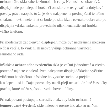
ochranného skla
zaberie zlomok ich ceny. Nemusíte sa obávať, že
displej
bude po nalepení horšie či oneskorene reagovať na dotykové
povely, práve naopak, to že je
sklo
nalepené na prednej časti telefónu
si takmer nevšimnete. Prst sa bude po skle kĺzať rovnako dobre ako po
displeji
a vďaka tenkému prevedeniu nijak nenarastie ani hrúbka
vášho telefónu.
Pri moderných zaoblených
displejoch
môže byť nechránená medzera
o čosi väčšia, to však nijak neovplyvňuje ochranné vlastnosti
samotného
skla.
Inštalácia
ochranného tvrdeného skla
je veľmi jednoduchá a všetko
potrebné nájdete v balení. Pred nalepením
displej
dôkladne vyčistite
vlhčenou handričkou, následne ho vysušte suchou a prejdite
k nalepeniu skla. Dajte pozor, aby na
displeji
neostali drobné čiastočky
prachu, ktoré môžu spôsobiť vzduchové bubliny.
Pri nalepovaní postupujte starostlivo tak, aby bolo
ochranné
temperované /tvrdené/ sklo
nalepené presne tak, ako sú na ňom