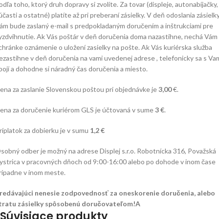
odľa toho, ktorý druh dopravy si zvolíte. Za tovar (displeje, autonabíjačky,
účasti a ostatné) platíte až pri preberaní zásielky. V deň odoslania zásielk
ám bude zaslaný e-mail s predpokladaným doručením a inštrukciami pre
yzdvihnutie. Ak Vás poštár v deň doručenia doma nazastihne, nechá Vám
chránke oznámenie o uložení zasielky na pošte. Ak Vás kuriérska služba
ezastihne v deň doručenia na vami uvedenej adrese , telefonicky sa s Va
pojí a dohodne si náradný čas doručenia a miesto.
ena za zaslanie Slovenskou poštou pri objednávke je
3,00
€.
ena za doručenie kuriérom GLS je účtovaná v sume
3 €
.
ríplatok za dobierku je v sumu
1,2 €
sobný odber je možný na adrese Displej s.r.o. Robotnícka 316, Považská
ystrica v pracovných dňoch od 9:00-16:00 alebo po dohode v inom čase
rípadne v inom meste.
redávajúci nenesie zodpovednosť za oneskorenie doručenia, alebo
tratu zásielky spôsobenú doručovateľom!A
Súvisiace produkty