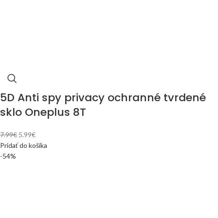
5D Anti spy privacy ochranné tvrdené
sklo Oneplus 8T
7.99
€
5.99
€
Pridať do košíka
-54%