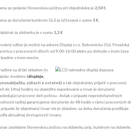
ena za zaslanie Slovenskou poštou pri objednávke je
2,50
€.
ena za doručenie kuriérom GLS je účtovaná v sume
3 €
.
ríplatok za dobierku je v sumu
1,2 €
sobný odber je možný na adrese Displej s.r.o. Robotnícka 316, Považská
ystrica v pracovných dňoch od 9:00-16:00 alebo po dohode v inom čase
rípadne v inom meste.
nažíme sa držať skladom čo
ajviac modelov
(
displeje
,
utonabíjačky, súčasti a ostatné)
a tak objednávky prijaté v pracovný
eň do 14tej hodiny sú okamžite expedované a tovar je doručený
asledujúci pracovný deň poštou . Avšak v prípade nepredvítateľných
kolností radšej garantujeme doručenie do 48 hodín v rámci pracovných dn
 prípade že objednaný tovar nie je skladom, sa doba doručenia predlžuje
odľa aktuálnej dostupnosti tovaru.
ovar zasielame Slovenskou poštou na dobierku príp. kuriérom na dobierk