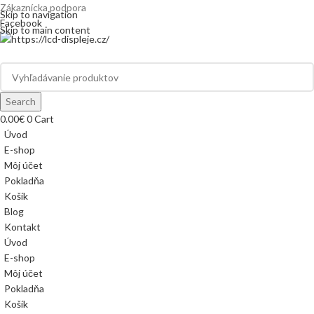
Zákaznícka podpora
info@lacnydisplej.sk
Skip to navigation
Facebook
Skip to main content
Search
0.00
€
0
Cart
Úvod
E-shop
Môj účet
Pokladňa
Košík
Blog
Kontakt
Úvod
E-shop
Môj účet
Pokladňa
Košík