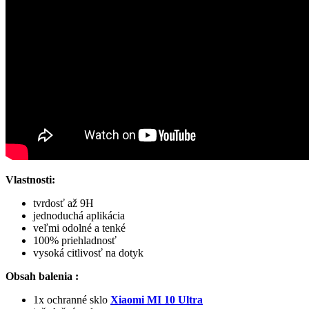
Vlastnosti:
tvrdosť až 9H
jednoduchá aplikácia
veľmi odolné a tenké
100% priehladnosť
vysoká citlivosť na dotyk
Obsah balenia :
1x ochranné sklo
Xiaomi MI 10 Ultra