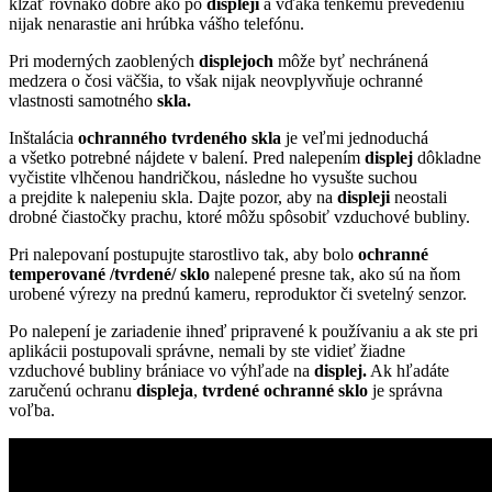
kĺzať rovnako dobre ako po
displeji
a vďaka tenkému prevedeniu
nijak nenarastie ani hrúbka vášho telefónu.
Pri moderných zaoblených
displejoch
môže byť nechránená
medzera o čosi väčšia, to však nijak neovplyvňuje ochranné
vlastnosti samotného
skla.
Inštalácia
ochranného tvrdeného skla
je veľmi jednoduchá
a všetko potrebné nájdete v balení. Pred nalepením
displej
dôkladne
vyčistite vlhčenou handričkou, následne ho vysušte suchou
a prejdite k nalepeniu skla. Dajte pozor, aby na
displeji
neostali
drobné čiastočky prachu, ktoré môžu spôsobiť vzduchové bubliny.
Pri nalepovaní postupujte starostlivo tak, aby bolo
ochranné
temperované /tvrdené/ sklo
nalepené presne tak, ako sú na ňom
urobené výrezy na prednú kameru, reproduktor či svetelný senzor.
Po nalepení je zariadenie ihneď pripravené k používaniu a ak ste pri
aplikácii postupovali správne, nemali by ste vidieť žiadne
vzduchové bubliny brániace vo výhľade na
displej.
Ak hľadáte
zaručenú ochranu
displeja
,
tvrdené ochranné sklo
je správna
voľba.