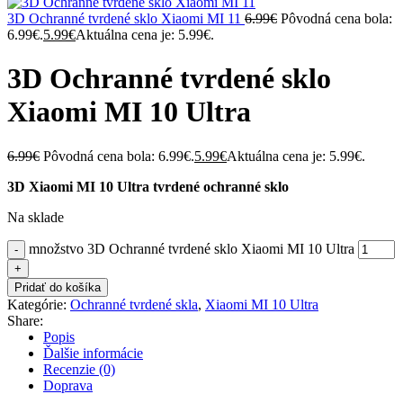
3D Ochranné tvrdené sklo Xiaomi MI 11
6.99
€
Pôvodná cena bola:
6.99€.
5.99
€
Aktuálna cena je: 5.99€.
3D Ochranné tvrdené sklo
Xiaomi MI 10 Ultra
6.99
€
Pôvodná cena bola: 6.99€.
5.99
€
Aktuálna cena je: 5.99€.
3D Xiaomi MI 10 Ultra tvrdené ochranné sklo
Na sklade
množstvo 3D Ochranné tvrdené sklo Xiaomi MI 10 Ultra
Pridať do košíka
Kategórie:
Ochranné tvrdené skla
,
Xiaomi MI 10 Ultra
Share:
Popis
Ďalšie informácie
Recenzie (0)
Doprava