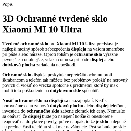
Popis
3D Ochranné tvrdené sklo
Xiaomi MI 10 Ultra
Tvrdené
ochranné sklo
pre
Xiaomi MI 10 Ultra
predstavuje
najlepší možný spôsob zabezpečenia
displeja
na vašom smartfóne
pri páde alebo náraze. Oproti fóliám je
ochranné
sklo
výrazne
pevnejšie a odolnejšie, vďaka čomu sa pri páde
displej
alebo
dotyková
plocha
zariadenia nepoškodí.
Ochranné sklo
displeja poskytuje nepretržitú ochranu proti
škrabancom a telefón tak môžete bez problémov položiť na nerovný
povrch či vložiť do vrecka spoločne s predmetmi,ktoré by inak
mohli toto poškodenie na
dotykovom
skle
spôsobiť.
Nosiť
ochranné sklo
na
displeji
sa naozaj oplatí. Keď si
porovnáme cenu za novú
dotykovú
plochu
alebo
displej
telefónu,
investícia do
ochranného skla
zaberie zlomok ich ceny. Nemusíte
sa obávať, že
displej
bude po nalepení horšie či oneskorene
reagovať na dotykové povely, práve naopak, to že je
sklo
nalepené
na prednej časti telefónu si takmer nevšimnete. Prst sa bude po skle