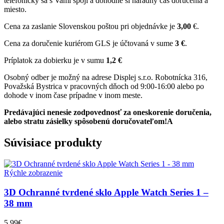
telefonicky sa s Vami spojí a dohodne si náradný čas doručenia a
miesto.
Cena za zaslanie Slovenskou poštou pri objednávke je
3,00
€.
Cena za doručenie kuriérom GLS je účtovaná v sume
3 €
.
Príplatok za dobierku je v sumu
1,2 €
Osobný odber je možný na adrese Displej s.r.o. Robotnícka 316,
Považská Bystrica v pracovných dňoch od 9:00-16:00 alebo po
dohode v inom čase prípadne v inom meste.
Predávajúci nenesie zodpovednosť za oneskorenie doručenia,
alebo stratu zásielky spôsobenú doručovateľom!A
Súvisiace produkty
Rýchle zobrazenie
3D Ochranné tvrdené sklo Apple Watch Series 1 –
38 mm
5.99
€