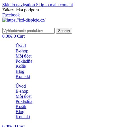
Skip to navigation
Skip to main content
Zákaznícka podpora
info@lacnydisplej.sk
Facebook
Search
0.00
€
0
Cart
Úvod
E-shop
Môj účet
Pokladňa
Košík
Blog
Kontakt
Úvod
E-shop
Môj účet
Pokladňa
Košík
Blog
Kontakt
0.00
€
0
Cart