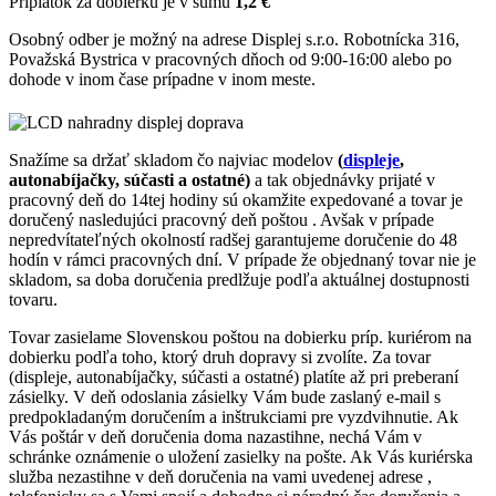
Príplatok za dobierku je v sumu
1,2 €
Osobný odber je možný na adrese Displej s.r.o. Robotnícka 316,
Považská Bystrica v pracovných dňoch od 9:00-16:00 alebo po
dohode v inom čase prípadne v inom meste.
Snažíme sa držať skladom čo najviac modelov
(
displeje
,
autonabíjačky, súčasti a ostatné)
a tak objednávky prijaté v
pracovný deň do 14tej hodiny sú okamžite expedované a tovar je
doručený nasledujúci pracovný deň poštou . Avšak v prípade
nepredvítateľných okolností radšej garantujeme doručenie do 48
hodín v rámci pracovných dní. V prípade že objednaný tovar nie je
skladom, sa doba doručenia predlžuje podľa aktuálnej dostupnosti
tovaru.
Tovar zasielame Slovenskou poštou na dobierku príp. kuriérom na
dobierku podľa toho, ktorý druh dopravy si zvolíte. Za tovar
(displeje, autonabíjačky, súčasti a ostatné) platíte až pri preberaní
zásielky. V deň odoslania zásielky Vám bude zaslaný e-mail s
predpokladaným doručením a inštrukciami pre vyzdvihnutie. Ak
Vás poštár v deň doručenia doma nazastihne, nechá Vám v
schránke oznámenie o uložení zasielky na pošte. Ak Vás kuriérska
služba nezastihne v deň doručenia na vami uvedenej adrese ,