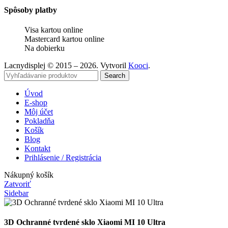
Spôsoby platby
Visa kartou online
Mastercard kartou online
Na dobierku
Lacnydisplej © 2015 – 2026. Vytvoril
Kooci
.
Search
Úvod
E-shop
Môj účet
Pokladňa
Košík
Blog
Kontakt
Prihlásenie / Registrácia
Nákupný košík
Zatvoriť
Sidebar
3D Ochranné tvrdené sklo Xiaomi MI 10 Ultra