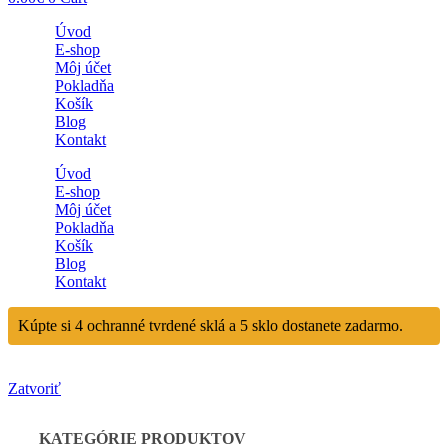
Úvod
E-shop
Môj účet
Pokladňa
Košík
Blog
Kontakt
Úvod
E-shop
Môj účet
Pokladňa
Košík
Blog
Kontakt
Kúpte si 4 ochranné tvrdené sklá a 5 sklo dostanete zadarmo.
Zatvoriť
KATEGÓRIE PRODUKTOV